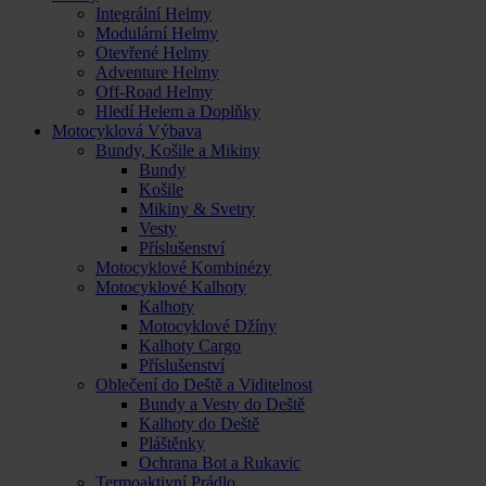
Integrální Helmy
Modulární Helmy
Otevřené Helmy
Adventure Helmy
Off-Road Helmy
Hledí Helem a Doplňky
Motocyklová Výbava
Bundy, Košile a Mikiny
Bundy
Košile
Mikiny & Svetry
Vesty
Příslušenství
Motocyklové Kombinézy
Motocyklové Kalhoty
Kalhoty
Motocyklové Džíny
Kalhoty Cargo
Příslušenství
Oblečení do Deště a Viditelnost
Bundy a Vesty do Deště
Kalhoty do Deště
Pláštěnky
Ochrana Bot a Rukavic
Termoaktivní Prádlo