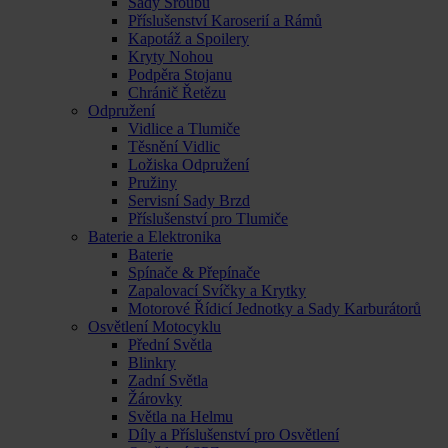
Sady Šroubů
Příslušenství Karoserií a Rámů
Kapotáž a Spoilery
Kryty Nohou
Podpěra Stojanu
Chránič Řetězu
Odpružení
Vidlice a Tlumiče
Těsnění Vidlic
Ložiska Odpružení
Pružiny
Servisní Sady Brzd
Příslušenství pro Tlumiče
Baterie a Elektronika
Baterie
Spínače & Přepínače
Zapalovací Svíčky a Krytky
Motorové Řídicí Jednotky a Sady Karburátorů
Osvětlení Motocyklu
Přední Světla
Blinkry
Zadní Světla
Žárovky
Světla na Helmu
Díly a Příslušenství pro Osvětlení