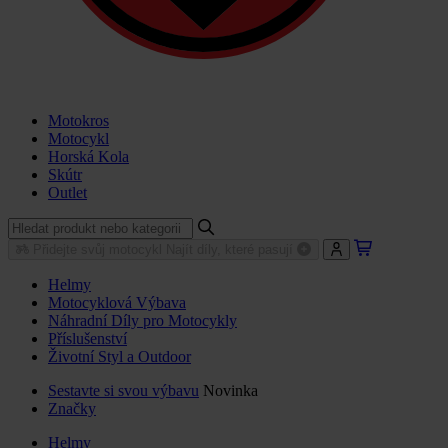
Motokros
Motocykl
Horská Kola
Skútr
Outlet
Přidejte svůj motocykl
Najít díly, které pasují
Helmy
Motocyklová Výbava
Náhradní Díly pro Motocykly
Příslušenství
Životní Styl a Outdoor
Sestavte si svou výbavu
Novinka
Značky
Helmy