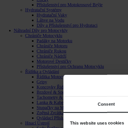
Příslušenství pro Motokrosové Brýle
Hydratační Systémy
Hydratační Vaky
Láhve na Vodu
Díly a Příslušenství pro Hydrataci
Náhradní Díly pro Motocykly
Chrániče Motocyklu
Padáky na Motorku
Chrániče Motoru
Chrániče Rukou
Chrániče Nádrží
Motorové Destičky
Příslušenství pro Ochranu Motocyklu
Řídítka a Ovládání
Řídítka Motocyklu
Gripy
Koncovky Řidítek
Brzdové & Spojkové Páčky
Tachometry & Hodiny
Lanka & Kabely
Consent
Stupačky na Motorku
Zpětná Zrcátka
Ovládací Příslušenství
This website uses cookies
Hnací Ústrojí