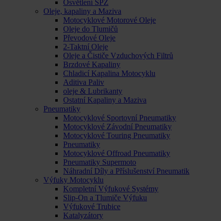
Osvětlení SPZ
Oleje, kapaliny a Maziva
Motocyklové Motorové Oleje
Oleje do Tlumičů
Převodové Oleje
2-Taktní Oleje
Oleje a Čističe Vzduchových Filtrů
Brzdové Kapaliny
Chladicí Kapalina Motocyklu
Aditiva Paliv
oleje & Lubrikanty
Ostatní Kapaliny a Maziva
Pneumatiky
Motocyklové Sportovní Pneumatiky
Motocyklové Závodní Pneumatiky
Motocyklové Touring Pneumatiky
Pneumatiky
Motocyklové Offroad Pneumatiky
Pneumatiky Supermoto
Náhradní Díly a Příslušenství Pneumatik
Výfuky Motocyklu
Kompletní Výfukové Systémy
Slip-On a Tlumiče Výfuku
Výfukové Trubice
Katalyzátory