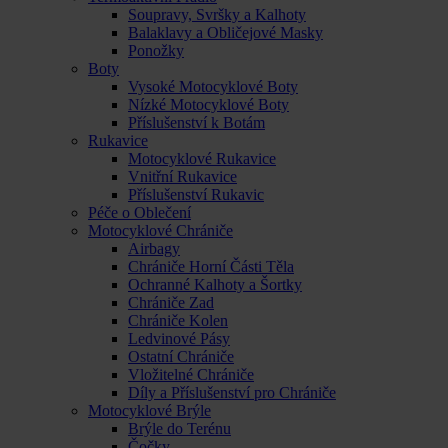
Soupravy, Svršky a Kalhoty
Balaklavy a Obličejové Masky
Ponožky
Boty
Vysoké Motocyklové Boty
Nízké Motocyklové Boty
Příslušenství k Botám
Rukavice
Motocyklové Rukavice
Vnitřní Rukavice
Příslušenství Rukavic
Péče o Oblečení
Motocyklové Chrániče
Airbagy
Chrániče Horní Části Těla
Ochranné Kalhoty a Šortky
Chrániče Zad
Chrániče Kolen
Ledvinové Pásy
Ostatní Chrániče
Vložitelné Chrániče
Díly a Příslušenství pro Chrániče
Motocyklové Brýle
Brýle do Terénu
Čočky