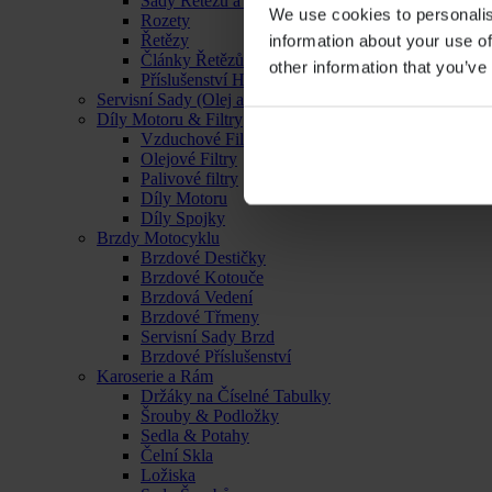
Sady Řetězu a Rozet
We use cookies to personalis
Rozety
Řetězy
information about your use of
Články Řetězů
other information that you’ve
Příslušenství Hnacího Ústrojí
Servisní Sady (Olej a Filtr)
Díly Motoru & Filtry
Vzduchové Filtry
Olejové Filtry
Palivové filtry
Díly Motoru
Díly Spojky
Brzdy Motocyklu
Brzdové Destičky
Brzdové Kotouče
Brzdová Vedení
Brzdové Třmeny
Servisní Sady Brzd
Brzdové Příslušenství
Karoserie a Rám
Držáky na Číselné Tabulky
Šrouby & Podložky
Sedla & Potahy
Čelní Skla
Ložiska