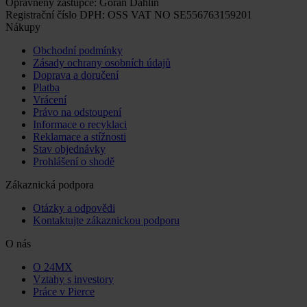
Oprávněný zástupce: Göran Dahlin
Registrační číslo DPH: OSS VAT NO SE556763159201
Nákupy
Obchodní podmínky
Zásady ochrany osobních údajů
Doprava a doručení
Platba
Vrácení
Právo na odstoupení
Informace o recyklaci
Reklamace a stížnosti
Stav objednávky
Prohlášení o shodě
Zákaznická podpora
Otázky a odpovědi
Kontaktujte zákaznickou podporu
O nás
O 24MX
Vztahy s investory
Práce v Pierce