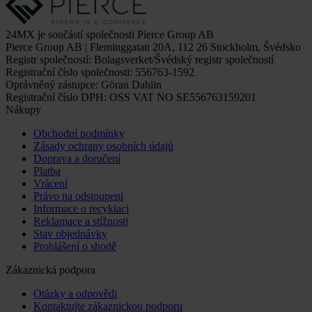
24MX je součástí společnosti Pierce Group AB
Pierce Group AB | Fleminggatan 20A, 112 26 Stockholm, Švédsko
Registr společností: Bolagsverket/Švédský registr společností
Registrační číslo společnosti: 556763-1592
Oprávněný zástupce: Göran Dahlin
Registrační číslo DPH: OSS VAT NO SE556763159201
Nákupy
Obchodní podmínky
Zásady ochrany osobních údajů
Doprava a doručení
Platba
Vrácení
Právo na odstoupení
Informace o recyklaci
Reklamace a stížnosti
Stav objednávky
Prohlášení o shodě
Zákaznická podpora
Otázky a odpovědi
Kontaktujte zákaznickou podporu