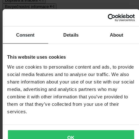
Doprava a vrácení
Bezpečnostní informace
Recenze zákazníků (48)
4.54
z 5
Consent
Details
About
Na základě 48 recenzí
This website uses cookies
5
We use cookies to personalise content and ads, to provide
33
social media features and to analyse our traffic. We also
4
share information about your use of our site with our social
8
3
media, advertising and analytics partners who may
7
combine it with other information that you’ve provided to
2
them or that they’ve collected from your use of their
0
1
services.
0
OK