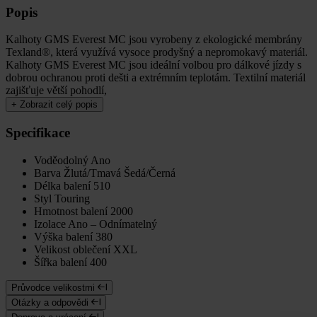
Popis
Kalhoty GMS Everest MC jsou vyrobeny z ekologické membrány
Texland®, která využívá vysoce prodyšný a nepromokavý materiál.
Kalhoty GMS Everest MC jsou ideální volbou pro dálkové jízdy s
dobrou ochranou proti dešti a extrémním teplotám. Textilní materiál
zajišťuje větší pohodlí,
+
Zobrazit celý popis
Specifikace
Voděodolný
Ano
Barva
Žlutá/Tmavá Šedá/Černá
Délka balení
510
Styl
Touring
Hmotnost balení
2000
Izolace
Ano – Odnímatelný
Výška balení
380
Velikost oblečení
XXL
Šířka balení
400
Průvodce velikostmi
Otázky a odpovědi