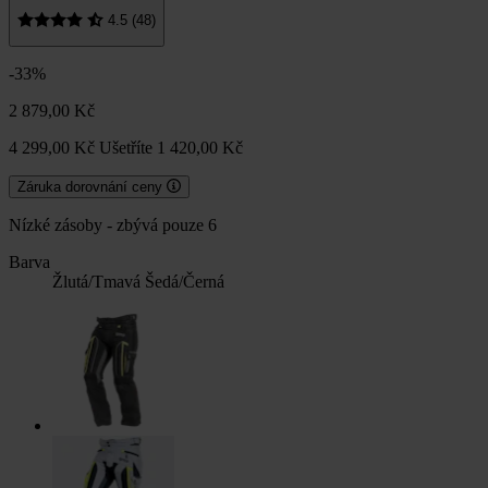
4.5 (48)
-33%
2 879,00 Kč
4 299,00 Kč
Ušetříte 1 420,00 Kč
Záruka dorovnání ceny
Nízké zásoby - zbývá pouze 6
Barva
Žlutá/Tmavá Šedá/Černá