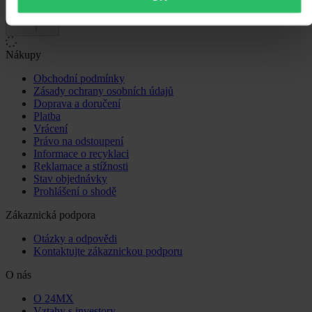
Načítání...
Nákupy
Obchodní podmínky
Zásady ochrany osobních údajů
Doprava a doručení
Platba
Vrácení
Právo na odstoupení
Informace o recyklaci
Reklamace a stížnosti
Stav objednávky
Prohlášení o shodě
Zákaznická podpora
Otázky a odpovědi
Kontaktujte zákaznickou podporu
O nás
O 24MX
Vztahy s investory