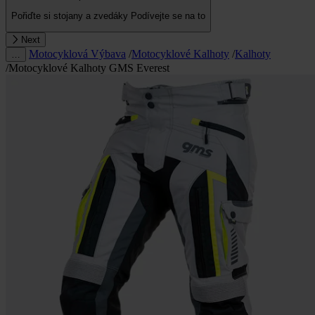
Pořiďte si stojany a zvedáky
Podívejte se na to
Next
Motocyklová Výbava
/
Motocyklové Kalhoty
/
Kalhoty
…
/
Motocyklové Kalhoty GMS Everest