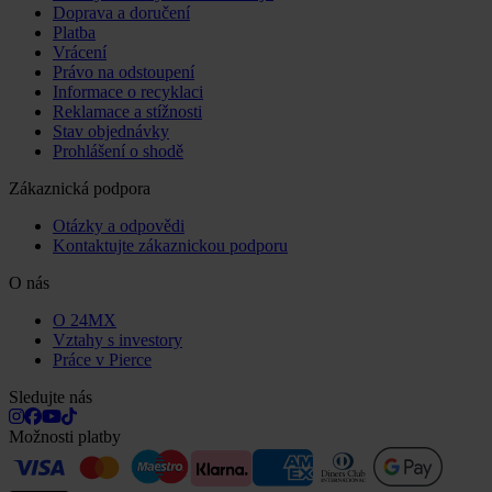
Doprava a doručení
Platba
Vrácení
Právo na odstoupení
Informace o recyklaci
Reklamace a stížnosti
Stav objednávky
Prohlášení o shodě
Zákaznická podpora
Otázky a odpovědi
Kontaktujte zákaznickou podporu
O nás
O 24MX
Vztahy s investory
Práce v Pierce
Sledujte nás
Možnosti platby