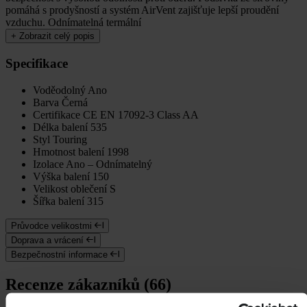
pomáhá s prodyšností a systém AirVent zajišťuje lepší proudění
vzduchu. Odnímatelná termální
+
Zobrazit celý popis
Specifikace
Voděodolný
Ano
Barva
Černá
Certifikace
CE EN 17092-3 Class AA
Délka balení
535
Styl
Touring
Hmotnost balení
1998
Izolace
Ano – Odnímatelný
Výška balení
150
Velikost oblečení
S
Šířka balení
315
Průvodce velikostmi
Doprava a vrácení
Bezpečnostní informace
Recenze zákazníků (66)