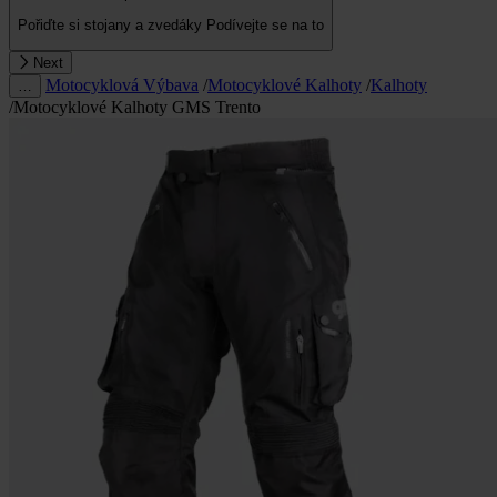
Pořiďte si stojany a zvedáky
Podívejte se na to
Next
Motocyklová Výbava
/
Motocyklové Kalhoty
/
Kalhoty
…
/
Motocyklové Kalhoty GMS Trento