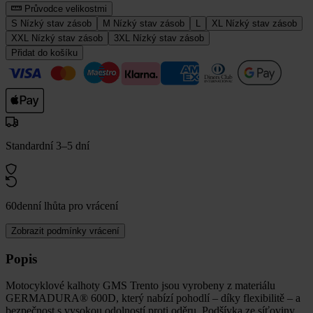
Průvodce velikostmi
S
Nízký stav zásob
M
Nízký stav zásob
L
XL
Nízký stav zásob
XXL
Nízký stav zásob
3XL
Nízký stav zásob
Přidat do košíku
Standardní 3–5 dní
60denní lhůta pro vrácení
Zobrazit podmínky vrácení
Popis
Motocyklové kalhoty GMS Trento jsou vyrobeny z materiálu
GERMADURA® 600D, který nabízí pohodlí – díky flexibilitě – a
bezpečnost s vysokou odolností proti oděru. Podšívka ze síťoviny