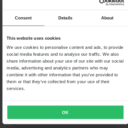
4.47
z 5
Consent
Details
About
Na základě 66 recenzí
5
45
This website uses cookies
4
We use cookies to personalise content and ads, to provide
7
3
social media features and to analyse our traffic. We also
14
share information about your use of our site with our social
2
media, advertising and analytics partners who may
0
1
combine it with other information that you’ve provided to
0
them or that they’ve collected from your use of their
services.
Načítání...
OK
Nákupy