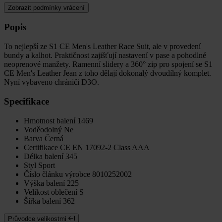
Zobrazit podmínky vrácení
Popis
To nejlepší ze S1 CE Men's Leather Race Suit, ale v provedení
bundy a kalhot. Praktičnost zajišťují nastavení v pase a pohodlné
neoprenové manžety. Ramenní slidery a 360° zip pro spojení se S1
CE Men's Leather Jean z toho dělají dokonalý dvoudílný komplet.
Nyní vybaveno chrániči D3O.
Specifikace
Hmotnost balení
1469
Voděodolný
Ne
Barva
Černá
Certifikace
CE EN 17092-2 Class AAA
Délka balení
345
Styl
Sport
Číslo článku výrobce
8010252002
Výška balení
225
Velikost oblečení
S
Šířka balení
362
Průvodce velikostmi