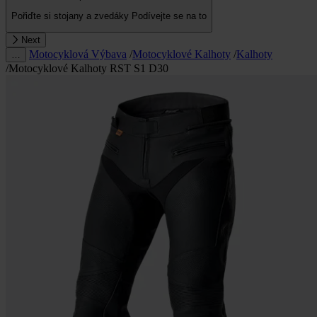
Pořiďte si stojany a zvedáky
Podívejte se na to
Next
Motocyklová Výbava
/
Motocyklové Kalhoty
/
Kalhoty
…
/
Motocyklové Kalhoty RST S1 D30