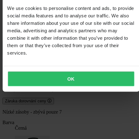
We use cookies to personalise content and ads, to provide
social media features and to analyse our traffic. We also
RST
share information about your use of our site with our social
Motocyklové Kalhoty RST S1 D30
media, advertising and analytics partners who may
combine it with other information that you’ve provided to
them or that they’ve collected from your use of their
5.0 (3)
services.
ID výrobce: 8010252002
-10%
OK
6 489,00 Kč
7 199,00 Kč
Ušetříte 710,00 Kč
Záruka dorovnání ceny
Nízké zásoby - zbývá pouze 7
Barva
Černá