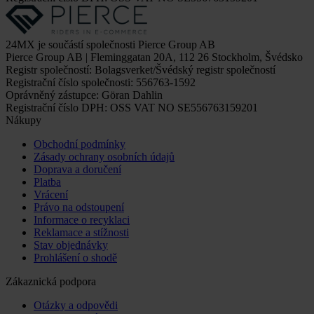
24MX je součástí společnosti Pierce Group AB
Pierce Group AB | Fleminggatan 20A, 112 26 Stockholm, Švédsko
Registr společností: Bolagsverket/Švédský registr společností
Registrační číslo společnosti: 556763-1592
Oprávněný zástupce: Göran Dahlin
Registrační číslo DPH: OSS VAT NO SE556763159201
Nákupy
Obchodní podmínky
Zásady ochrany osobních údajů
Doprava a doručení
Platba
Vrácení
Právo na odstoupení
Informace o recyklaci
Reklamace a stížnosti
Stav objednávky
Prohlášení o shodě
Zákaznická podpora
Otázky a odpovědi