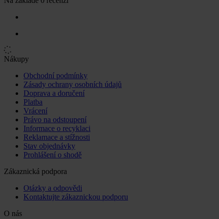
Na základě 0 recenzí
Nákupy
Obchodní podmínky
Zásady ochrany osobních údajů
Doprava a doručení
Platba
Vrácení
Právo na odstoupení
Informace o recyklaci
Reklamace a stížnosti
Stav objednávky
Prohlášení o shodě
Zákaznická podpora
Otázky a odpovědi
Kontaktujte zákaznickou podporu
O nás