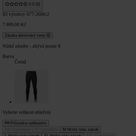
0.0 (0)
ID výrobce: 677-2600-2
7 899,00 Kč
Záruka dorovnání ceny
Nízké zásoby - zbývá pouze 8
Barva
Černá
Vyberte velikost oblečení
Průvodce velikostmi
XS
Vyprodáno
S
Vyprodáno
M
Nízký stav zásob
L
Nízký stav zásob
XL
Nízký stav zásob
XXL
Vyprodáno