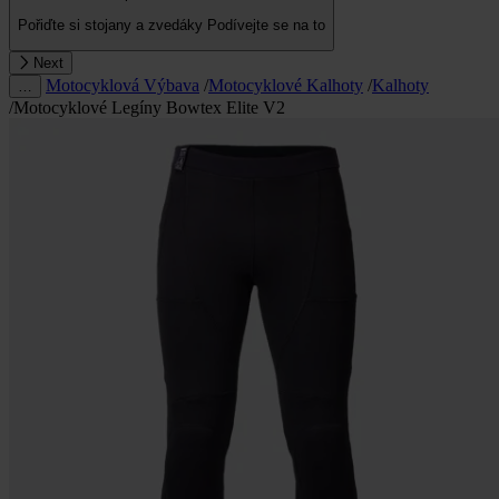
Pořiďte si stojany a zvedáky
Podívejte se na to
Next
Motocyklová Výbava
/
Motocyklové Kalhoty
/
Kalhoty
…
/
Motocyklové Legíny Bowtex Elite V2