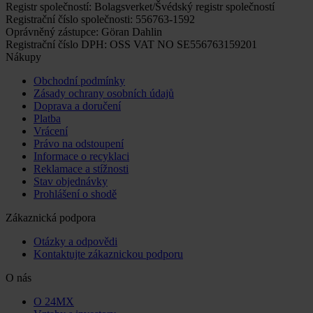
Registr společností: Bolagsverket/Švédský registr společností
Registrační číslo společnosti: 556763-1592
Oprávněný zástupce: Göran Dahlin
Registrační číslo DPH: OSS VAT NO SE556763159201
Nákupy
Obchodní podmínky
Zásady ochrany osobních údajů
Doprava a doručení
Platba
Vrácení
Právo na odstoupení
Informace o recyklaci
Reklamace a stížnosti
Stav objednávky
Prohlášení o shodě
Zákaznická podpora
Otázky a odpovědi
Kontaktujte zákaznickou podporu
O nás
O 24MX