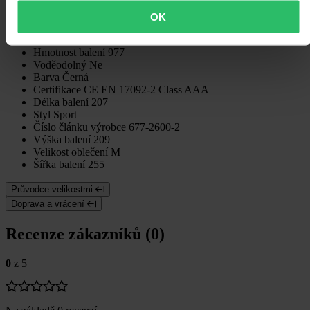
OK
Specifikace
Hmotnost balení
977
Voděodolný
Ne
Barva
Černá
Certifikace
CE EN 17092-2 Class AAA
Délka balení
207
Styl
Sport
Číslo článku výrobce
677-2600-2
Výška balení
209
Velikost oblečení
M
Šířka balení
255
Průvodce velikostmi
Doprava a vrácení
Recenze zákazníků (0)
0
z 5