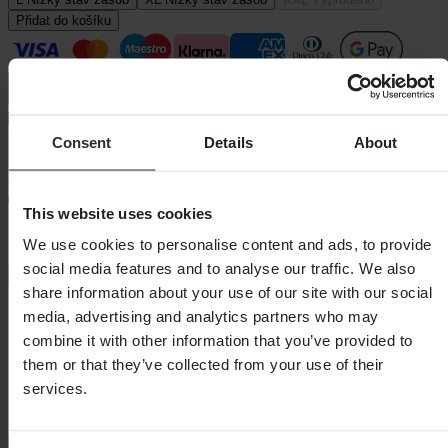
Přidat do košíku
Consent
Details
About
Standardní 3–5 dní
This website uses cookies
60denní lhůta pro vrácení
We use cookies to personalise content and ads, to provide
social media features and to analyse our traffic. We also
Zobrazit podmínky vrácení
share information about your use of our site with our social
Popis
media, advertising and analytics partners who may
combine it with other information that you’ve provided to
Zažijte maximální ochranu a pohodlí s legínami Bowtex ELITE –
them or that they’ve collected from your use of their
nejbezpečnějšími v naší kolekci, hrdě certifikovanými podle
services.
nejvyššího bezpečnostního standardu CE: AAA. Legíny Elite,
vyvinuté ve spolupráci s Dyneema®, jsou vyrobeny z průlomové
látky, která kombinuje výjimečnou
+
Zobrazit celý popis