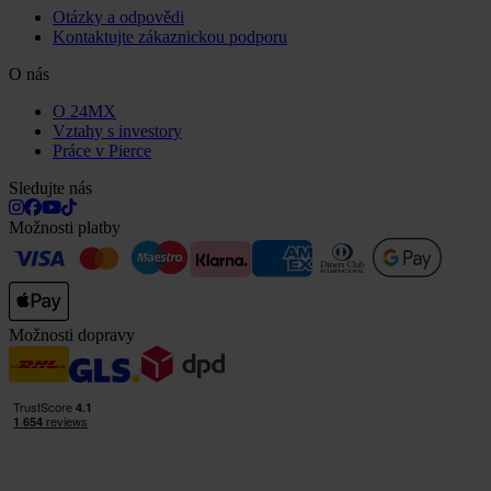
Otázky a odpovědi
Kontaktujte zákaznickou podporu
O nás
O 24MX
Vztahy s investory
Práce v Pierce
Sledujte nás
Možnosti platby
Možnosti dopravy