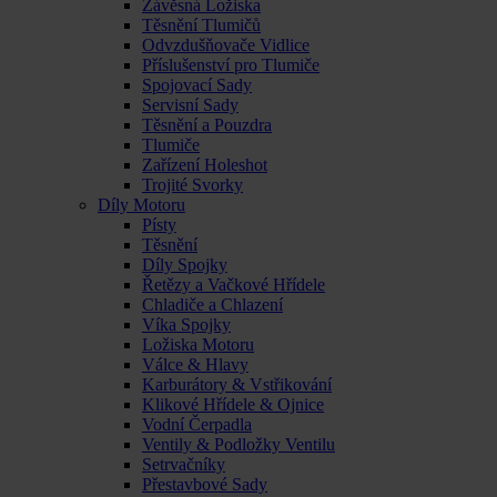
Závěsná Ložiska
Těsnění Tlumičů
Odvzdušňovače Vidlice
Příslušenství pro Tlumiče
Spojovací Sady
Servisní Sady
Těsnění a Pouzdra
Tlumiče
Zařízení Holeshot
Trojité Svorky
Díly Motoru
Písty
Těsnění
Díly Spojky
Řetězy a Vačkové Hřídele
Chladiče a Chlazení
Víka Spojky
Ložiska Motoru
Válce & Hlavy
Karburátory & Vstřikování
Klikové Hřídele & Ojnice
Vodní Čerpadla
Ventily & Podložky Ventilu
Setrvačníky
Přestavbové Sady