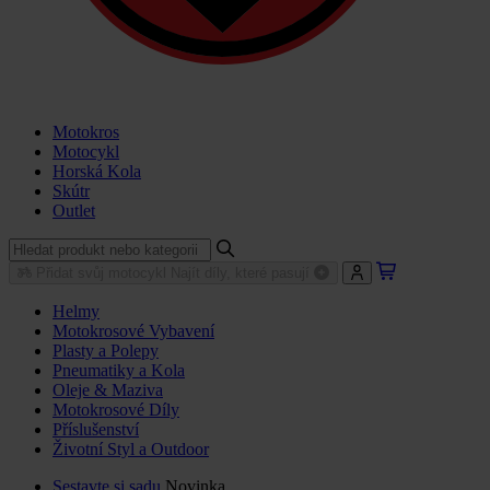
Motokros
Motocykl
Horská Kola
Skútr
Outlet
Přidat svůj motocykl
Najít díly, které pasují
Helmy
Motokrosové Vybavení
Plasty a Polepy
Pneumatiky a Kola
Oleje & Maziva
Motokrosové Díly
Příslušenství
Životní Styl a Outdoor
Sestavte si sadu
Novinka