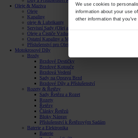
Díly a Příslušenství Kol
We use cookies to personalis
Oleje & Maziva
Oleje
information about your use of
Kapaliny
other information that you’ve
oleje & Lubrikanty
Servisní Sady (Olej a Filtr)
Oleje a Čističe Vzduchových Filtrů
Ostatní Kapaliny a Maziva
Příslušenství pro Oleje, Kapaliny a Maziva
Motokrosové Díly
Brzdy
Brzdové Destičky
Brzdové Kotouče
Brzdová Vedení
Sady na Opravu Brzd
Brzdové Díly a Příslušenství
Rozety & Řetězy
Sady Řetězu a Rozet
Rozety
Řetězy
Články Řetězů
Bloky Náprav
Příslušenství k Řetězovým Sadám
Baterie a Elektronika
Baterie