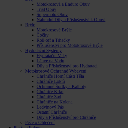
Motokrosová a Enduro Obuv
Trial Obuv
Supermoto Obuv
Náhradní Díly a Příslušenství k Obuvi
Brýle
Motokrosové Brýle
Čočky
Roll-off a Trhačky
Příslušenství pro Motokrosové Brýle
Hydratační Systémy
Hydratační Vaky
Láhve na Vodu
Díly a Příslušenství pro Hydrataci
Motokrosové Ochranné Vybavení
Chrániče Horní Části Těla
Chrániče Loktů
Ochranné Šortky a Kalhoty
Chrániče Krku
Chrániče Zad
Chrániče na Kolena
Ledvinový Pás
Ostatní Chrániče
Díly a Příslušenství pro Chrániče
Péče o Oblečení
Plasty a Polepy