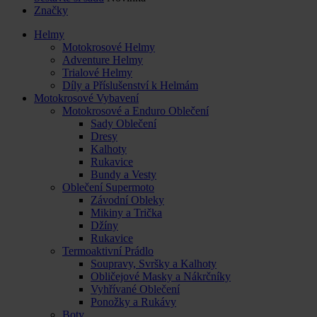
Značky
Helmy
Motokrosové Helmy
Adventure Helmy
Trialové Helmy
Díly a Příslušenství k Helmám
Motokrosové Vybavení
Motokrosové a Enduro Oblečení
Sady Oblečení
Dresy
Kalhoty
Rukavice
Bundy a Vesty
Oblečení Supermoto
Závodní Obleky
Mikiny a Trička
Džíny
Rukavice
Termoaktivní Prádlo
Soupravy, Svršky a Kalhoty
Obličejové Masky a Nákrčníky
Vyhřívané Oblečení
Ponožky a Rukávy
Boty