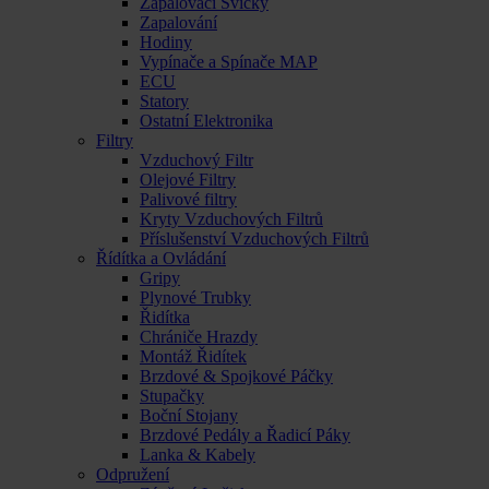
Zapalovací Svíčky
Zapalování
Hodiny
Vypínače a Spínače MAP
ECU
Statory
Ostatní Elektronika
Filtry
Vzduchový Filtr
Olejové Filtry
Palivové filtry
Kryty Vzduchových Filtrů
Příslušenství Vzduchových Filtrů
Řídítka a Ovládání
Gripy
Plynové Trubky
Řidítka
Chrániče Hrazdy
Montáž Řidítek
Brzdové & Spojkové Páčky
Stupačky
Boční Stojany
Brzdové Pedály a Řadicí Páky
Lanka & Kabely
Odpružení