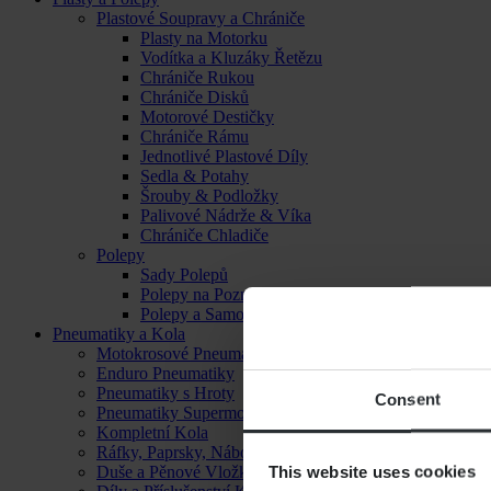
Plastové Soupravy a Chrániče
Plasty na Motorku
Vodítka a Kluzáky Řetězu
Chrániče Rukou
Chrániče Disků
Motorové Destičky
Chrániče Rámu
Jednotlivé Plastové Díly
Sedla & Potahy
Šrouby & Podložky
Palivové Nádrže & Víka
Chrániče Chladiče
Polepy
Sady Polepů
Polepy na Poznávací Značku
Polepy a Samolepky
Pneumatiky a Kola
Motokrosové Pneumatiky
Enduro Pneumatiky
Pneumatiky s Hroty
Consent
Pneumatiky Supermoto
Kompletní Kola
Ráfky, Paprsky, Náboje a Ložiska
This website uses cookies
Duše a Pěnové Vložky