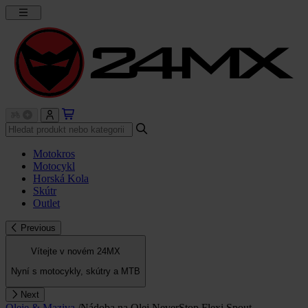
Motokros
Motocykl
Horská Kola
Skútr
Outlet
Previous
Vítejte v novém 24MX
Nyní s motocykly, skútry a MTB
Next
Oleje & Maziva
/
Nádoba na Olej NeverStop Flexi Spout