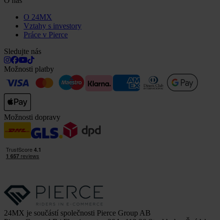
O nás
O 24MX
Vztahy s investory
Práce v Pierce
Sledujte nás
Možnosti platby
Možnosti dopravy
24MX je součástí společnosti Pierce Group AB