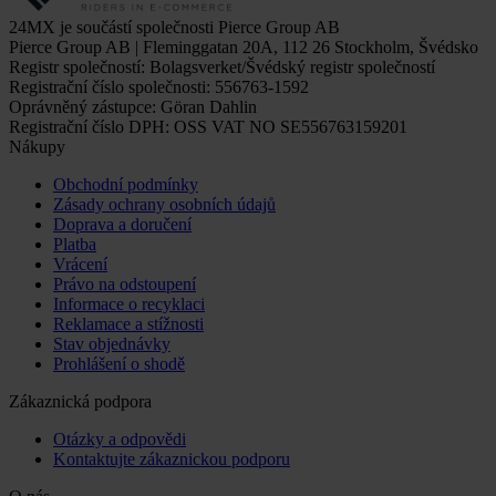
24MX je součástí společnosti Pierce Group AB
Pierce Group AB | Fleminggatan 20A, 112 26 Stockholm, Švédsko
Registr společností: Bolagsverket/Švédský registr společností
Registrační číslo společnosti: 556763-1592
Oprávněný zástupce: Göran Dahlin
Registrační číslo DPH: OSS VAT NO SE556763159201
Nákupy
Obchodní podmínky
Zásady ochrany osobních údajů
Doprava a doručení
Platba
Vrácení
Právo na odstoupení
Informace o recyklaci
Reklamace a stížnosti
Stav objednávky
Prohlášení o shodě
Zákaznická podpora
Otázky a odpovědi
Kontaktujte zákaznickou podporu