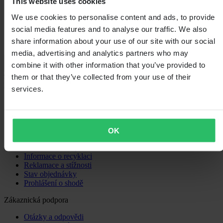
This website uses cookies
1
We use cookies to personalise content and ads, to provide
social media features and to analyse our traffic. We also
share information about your use of our site with our social
media, advertising and analytics partners who may
Načítání...
combine it with other information that you’ve provided to
them or that they’ve collected from your use of their
Nákupy
services.
Obchodní podmínky
Zásady ochrany osobních údajů
Doprava a doručení
Platba
OK
Vrácení
Právo na odstoupení
Informace o recyklaci
Reklamace a stížnosti
Stav objednávky
Prohlášení o shodě
Zákaznická podpora
Otázky a odpovědi