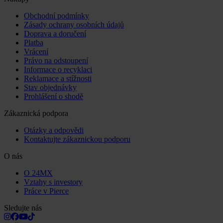
Obchodní podmínky
Zásady ochrany osobních údajů
Doprava a doručení
Platba
Vrácení
Právo na odstoupení
Informace o recyklaci
Reklamace a stížnosti
Stav objednávky
Prohlášení o shodě
Zákaznická podpora
Otázky a odpovědi
Kontaktujte zákaznickou podporu
O nás
O 24MX
Vztahy s investory
Práce v Pierce
Sledujte nás