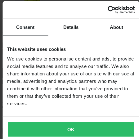
Consent
Details
About
Vyberte velikost oblečení
Vyberte velikost oblečení
This website uses cookies
Přidat do košíku
We use cookies to personalise content and ads, to provide
social media features and to analyse our traffic. We also
share information about your use of our site with our social
media, advertising and analytics partners who may
combine it with other information that you’ve provided to
Standardní 3–5 dní
them or that they’ve collected from your use of their
services.
60denní lhůta pro vrácení
OK
Zobrazit podmínky vrácení