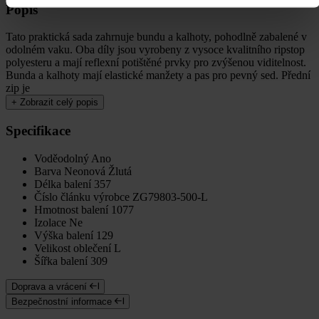
Popis
Tato praktická sada zahrnuje bundu a kalhoty, pohodlně zabalené v
odolném vaku. Oba díly jsou vyrobeny z vysoce kvalitního ripstop
polyesteru a mají reflexní potištěné prvky pro zvýšenou viditelnost.
Bunda a kalhoty mají elastické manžety a pas pro pevný sed. Přední
zip je
+
Zobrazit celý popis
Specifikace
Voděodolný
Ano
Barva
Neonová Žlutá
Délka balení
357
Číslo článku výrobce
ZG79803-500-L
Hmotnost balení
1077
Izolace
Ne
Výška balení
129
Velikost oblečení
L
Šířka balení
309
Doprava a vrácení
Bezpečnostní informace