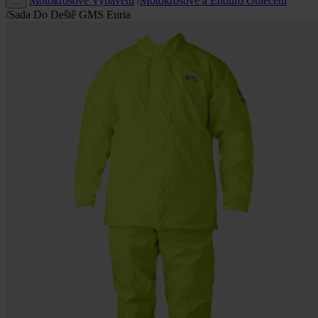
Motokrosové Vybavení
/
Motokrosové a Enduro Oblečení
…
/
Sada Do Deště GMS Euria