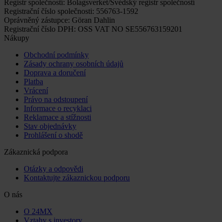
Registr společností: Bolagsverket/Švédský registr společností
Registrační číslo společnosti: 556763-1592
Oprávněný zástupce: Göran Dahlin
Registrační číslo DPH: OSS VAT NO SE556763159201
Nákupy
Obchodní podmínky
Zásady ochrany osobních údajů
Doprava a doručení
Platba
Vrácení
Právo na odstoupení
Informace o recyklaci
Reklamace a stížnosti
Stav objednávky
Prohlášení o shodě
Zákaznická podpora
Otázky a odpovědi
Kontaktujte zákaznickou podporu
O nás
O 24MX
Vztahy s investory