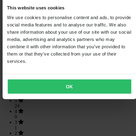
Délka balení
535
This website uses cookies
Výška balení
90
Velikost oblečení
XS
We use cookies to personalise content and ads, to provide
Šířka balení
350
social media features and to analyse our traffic. We also
Průvodce velikostmi
share information about your use of our site with our social
Doprava a vrácení
media, advertising and analytics partners who may
Bezpečnostní informace
combine it with other information that you’ve provided to
them or that they’ve collected from your use of their
Recenze zákazníků (25)
services.
4.92
z 5
OK
Na základě 25 recenzí
5
24
4
0
3
1
2