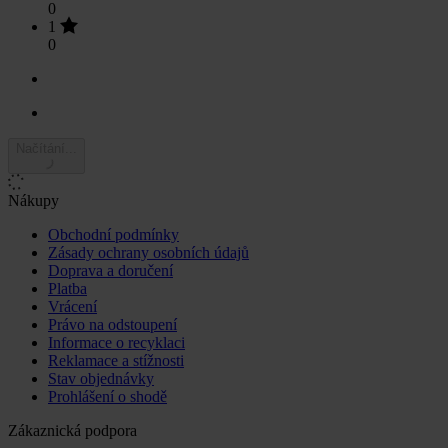
0
1
0
Načítání...
Nákupy
Obchodní podmínky
Zásady ochrany osobních údajů
Doprava a doručení
Platba
Vrácení
Právo na odstoupení
Informace o recyklaci
Reklamace a stížnosti
Stav objednávky
Prohlášení o shodě
Zákaznická podpora