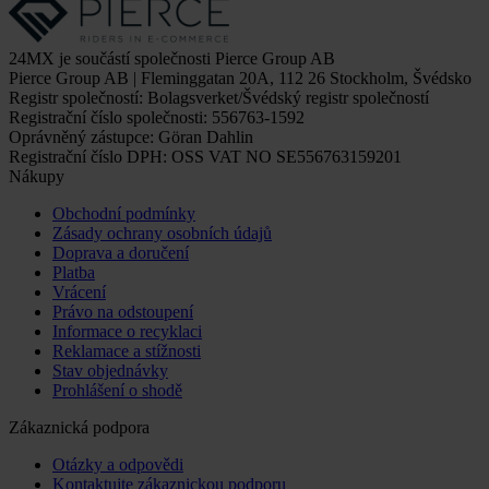
24MX je součástí společnosti Pierce Group AB
Pierce Group AB | Fleminggatan 20A, 112 26 Stockholm, Švédsko
Registr společností: Bolagsverket/Švédský registr společností
Registrační číslo společnosti: 556763-1592
Oprávněný zástupce: Göran Dahlin
Registrační číslo DPH: OSS VAT NO SE556763159201
Nákupy
Obchodní podmínky
Zásady ochrany osobních údajů
Doprava a doručení
Platba
Vrácení
Právo na odstoupení
Informace o recyklaci
Reklamace a stížnosti
Stav objednávky
Prohlášení o shodě
Zákaznická podpora
Otázky a odpovědi
Kontaktujte zákaznickou podporu