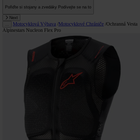
Pořiďte si stojany a zvedáky
Podívejte se na to
Next
Motocyklová Výbava
/
Motocyklové Chrániče
/
Ochranná Vesta
…
Alpinestars Nucleon Flex Pro