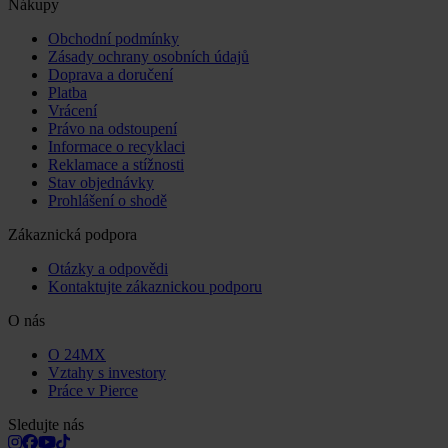
Nákupy
Obchodní podmínky
Zásady ochrany osobních údajů
Doprava a doručení
Platba
Vrácení
Právo na odstoupení
Informace o recyklaci
Reklamace a stížnosti
Stav objednávky
Prohlášení o shodě
Zákaznická podpora
Otázky a odpovědi
Kontaktujte zákaznickou podporu
O nás
O 24MX
Vztahy s investory
Práce v Pierce
Sledujte nás