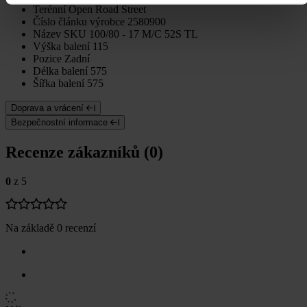
Terénní
Open Road Street
Číslo článku výrobce
2580900
Název SKU
100/80 - 17 M/C 52S TL
Výška balení
115
Pozice
Zadní
Délka balení
575
Šířka balení
575
Doprava a vrácení
Bezpečnostní informace
Recenze zákazníků (0)
0
z 5
Na základě 0 recenzí