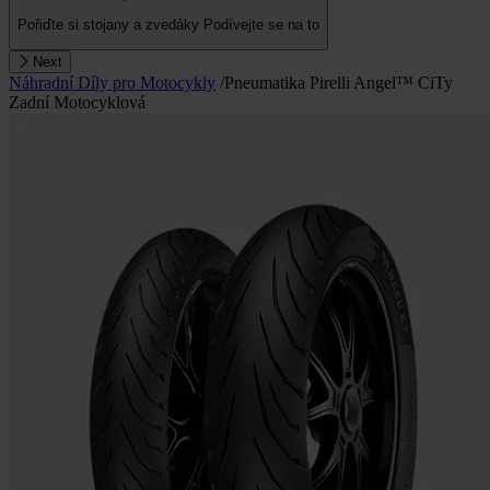
Pořiďte si stojany a zvedáky
Podívejte se na to
Next
Náhradní Díly pro Motocykly
/
Pneumatika Pirelli Angel™ CiTy
Zadní Motocyklová