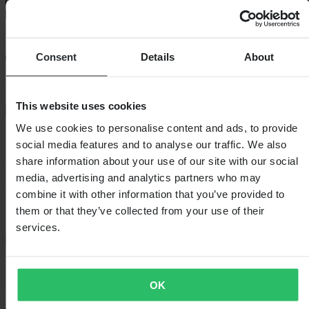
Standardní 3–5 dní
Consent
Details
About
60denní lhůta pro vrácení
This website uses cookies
Zobrazit podmínky vrácení
We use cookies to personalise content and ads, to provide
Popis
social media features and to analyse our traffic. We also
share information about your use of our site with our social
Pirelli Angel ™ City je pneumatika pro menší motocykly, která
získala svůj vzor od velmi populárního vítěze různých testů Angel™
media, advertising and analytics partners who may
GT a jedná se o opravdu dobrý produkt!
combine it with other information that you’ve provided to
them or that they’ve collected from your use of their
Pneumatika poskytuje velmi dobrou přilnavost na suché i mokré
vozovce a má spoustu jemných vlastností pro
services.
+
Zobrazit celý popis
Specifikace
OK
Hmotnost balení
3731
Rozměr Pneumatik
17