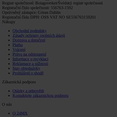
Registr společností: Bolagsverket/Švédský registr společností
Registrační číslo společnosti: 556763-1592
Oprávněný zástupce: Göran Dahlin
Registrační číslo DPH: OSS VAT NO SE556763159201
Nákupy
Obchodní podmínky
Zásady ochrany osobních údajů
Doprava a doručení
Platba
Vrácení
Právo na odstoupení
Informace o recyklaci
Reklamace a stížnosti
Stav objednávky
Prohlášení o shodě
Zákaznická podpora
Otázky a odpovědi
Kontaktujte zákaznickou podporu
O nás
O 24MX