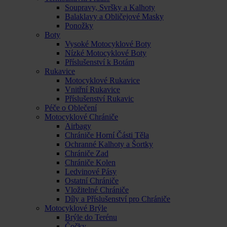
Soupravy, Svršky a Kalhoty
Balaklavy a Obličejové Masky
Ponožky
Boty
Vysoké Motocyklové Boty
Nízké Motocyklové Boty
Příslušenství k Botám
Rukavice
Motocyklové Rukavice
Vnitřní Rukavice
Příslušenství Rukavic
Péče o Oblečení
Motocyklové Chrániče
Airbagy
Chrániče Horní Části Těla
Ochranné Kalhoty a Šortky
Chrániče Zad
Chrániče Kolen
Ledvinové Pásy
Ostatní Chrániče
Vložitelné Chrániče
Díly a Příslušenství pro Chrániče
Motocyklové Brýle
Brýle do Terénu
Čočky