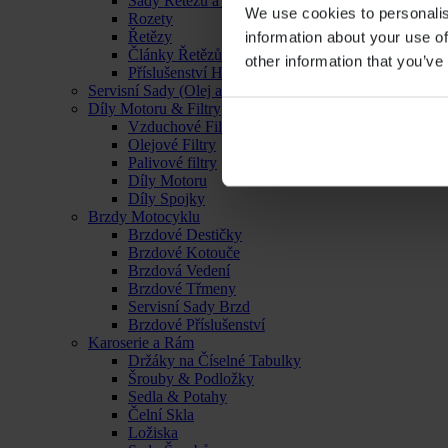
Sady Řetězu a Rozet
We use cookies to personalis
Rozety
Řetězy
information about your use of
Články Řetězů
other information that you’ve
Příslušenství Hnacího Ústrojí
Servisní Sady (Olej a Filtr)
Díly Motoru & Filtry
Vzduchové Filtry
Olejové Filtry
Palivové filtry
Díly Motoru
Díly Spojky
Brzdy Motocyklu
Brzdové Destičky
Brzdové Kotouče
Brzdová Vedení
Brzdové Třmeny
Servisní Sady Brzd
Brzdové Příslušenství
Karoserie a Rám
Držáky na Číselné Tabulky
Šrouby & Podložky
Sedla & Potahy
Čelní Skla
Ložiska