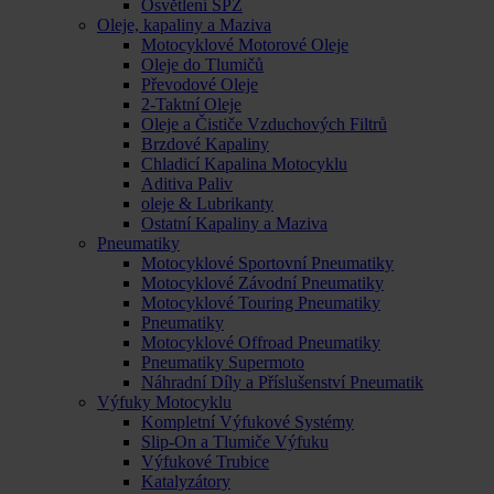
Osvětlení SPZ
Oleje, kapaliny a Maziva
Motocyklové Motorové Oleje
Oleje do Tlumičů
Převodové Oleje
2-Taktní Oleje
Oleje a Čističe Vzduchových Filtrů
Brzdové Kapaliny
Chladicí Kapalina Motocyklu
Aditiva Paliv
oleje & Lubrikanty
Ostatní Kapaliny a Maziva
Pneumatiky
Motocyklové Sportovní Pneumatiky
Motocyklové Závodní Pneumatiky
Motocyklové Touring Pneumatiky
Pneumatiky
Motocyklové Offroad Pneumatiky
Pneumatiky Supermoto
Náhradní Díly a Příslušenství Pneumatik
Výfuky Motocyklu
Kompletní Výfukové Systémy
Slip-On a Tlumiče Výfuku
Výfukové Trubice
Katalyzátory