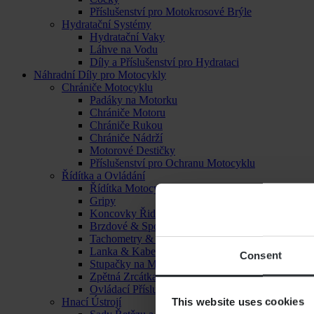
Příslušenství pro Motokrosové Brýle
Hydratační Systémy
Hydratační Vaky
Láhve na Vodu
Díly a Příslušenství pro Hydrataci
Náhradní Díly pro Motocykly
Chrániče Motocyklu
Padáky na Motorku
Chrániče Motoru
Chrániče Rukou
Chrániče Nádrží
Motorové Destičky
Příslušenství pro Ochranu Motocyklu
Řídítka a Ovládání
Řídítka Motocyklu
Gripy
Koncovky Řidítek
Brzdové & Spojkové Páčky
Tachometry & Hodiny
Lanka & Kabely
Consent
Stupačky na Motorku
Zpětná Zrcátka
Ovládací Příslušenství
This website uses cookies
Hnací Ústrojí