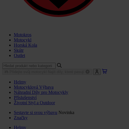
Motokros
Motocykl
Horská Kola
Skútr
Outlet
Přidejte svůj motocykl
Najít díly, které pasují
Helmy
Motocyklová Výbava
Náhradní Díly pro Motocykly
Příslušenství
Životní Styl a Outdoor
Sestavte si svou výbavu
Novinka
Značky
Helmy