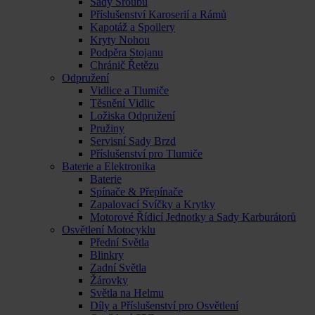
Sady Šroubů
Příslušenství Karoserií a Rámů
Kapotáž a Spoilery
Kryty Nohou
Podpěra Stojanu
Chránič Řetězu
Odpružení
Vidlice a Tlumiče
Těsnění Vidlic
Ložiska Odpružení
Pružiny
Servisní Sady Brzd
Příslušenství pro Tlumiče
Baterie a Elektronika
Baterie
Spínače & Přepínače
Zapalovací Svíčky a Krytky
Motorové Řídicí Jednotky a Sady Karburátorů
Osvětlení Motocyklu
Přední Světla
Blinkry
Zadní Světla
Žárovky
Světla na Helmu
Díly a Příslušenství pro Osvětlení