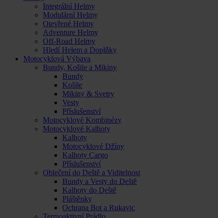
Integrální Helmy
Modulární Helmy
Otevřené Helmy
Adventure Helmy
Off-Road Helmy
Hledí Helem a Doplňky
Motocyklová Výbava
Bundy, Košile a Mikiny
Bundy
Košile
Mikiny & Svetry
Vesty
Příslušenství
Motocyklové Kombinézy
Motocyklové Kalhoty
Kalhoty
Motocyklové Džíny
Kalhoty Cargo
Příslušenství
Oblečení do Deště a Viditelnost
Bundy a Vesty do Deště
Kalhoty do Deště
Pláštěnky
Ochrana Bot a Rukavic
Termoaktivní Prádlo