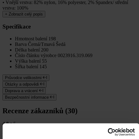
• Vnější vrstva: 82% nylon, 16% polyester, 2% Spandex/ střední
vrstva: 100%
+
Zobrazit celý popis
Specifikace
Hmotnost balení
198
Barva
Černá/Tmavá Šedá
Délka balení
200
Číslo článku výrobce
0023916.319.069
Výška balení
55
Šířka balení
145
Průvodce velikostmi
Otázky a odpovědi
Doprava a vrácení
Bezpečnostní informace
Recenze zákazníků (30)
4.8
z 5