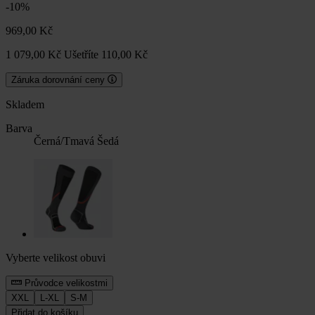
-10%
969,00 Kč
1 079,00 Kč
Ušetříte 110,00 Kč
Záruka dorovnání ceny
Skladem
Barva
Černá/Tmavá Šedá
Vyberte velikost obuvi
Průvodce velikostmi
XXL
L-XL
S-M
Přidat do košíku