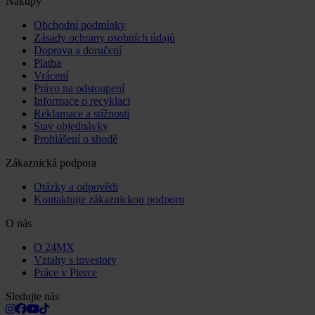
Nákupy
Obchodní podmínky
Zásady ochrany osobních údajů
Doprava a doručení
Platba
Vrácení
Právo na odstoupení
Informace o recyklaci
Reklamace a stížnosti
Stav objednávky
Prohlášení o shodě
Zákaznická podpora
Otázky a odpovědi
Kontaktujte zákaznickou podporu
O nás
O 24MX
Vztahy s investory
Práce v Pierce
Sledujte nás