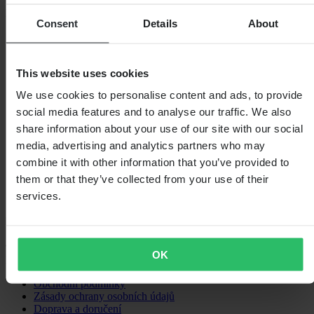
Na základě 30 recenzí
Consent
Details
About
5
24
4
This website uses cookies
6
3
We use cookies to personalise content and ads, to provide
0
social media features and to analyse our traffic. We also
2
0
share information about your use of our site with our social
1
media, advertising and analytics partners who may
0
combine it with other information that you’ve provided to
them or that they’ve collected from your use of their
services.
Načítání...
OK
Nákupy
Obchodní podmínky
Zásady ochrany osobních údajů
Doprava a doručení