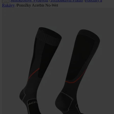
Motokrosové Vybavení
/
Termoaktivní Prádlo
/
Ponožky a
…
Rukávy
/
Ponožky Acerbis No-Wet