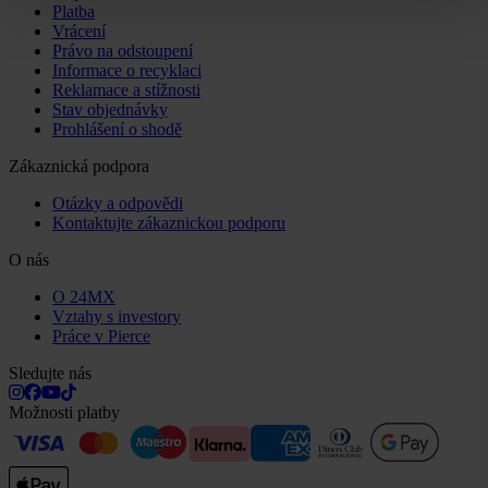
Platba
Vrácení
Právo na odstoupení
Informace o recyklaci
Reklamace a stížnosti
Stav objednávky
Prohlášení o shodě
Zákaznická podpora
Otázky a odpovědi
Kontaktujte zákaznickou podporu
O nás
O 24MX
Vztahy s investory
Práce v Pierce
Sledujte nás
Možnosti platby