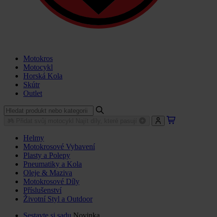
Motokros
Motocykl
Horská Kola
Skútr
Outlet
Přidat svůj motocykl
Najít díly, které pasují
Helmy
Motokrosové Vybavení
Plasty a Polepy
Pneumatiky a Kola
Oleje & Maziva
Motokrosové Díly
Příslušenství
Životní Styl a Outdoor
Sestavte si sadu
Novinka