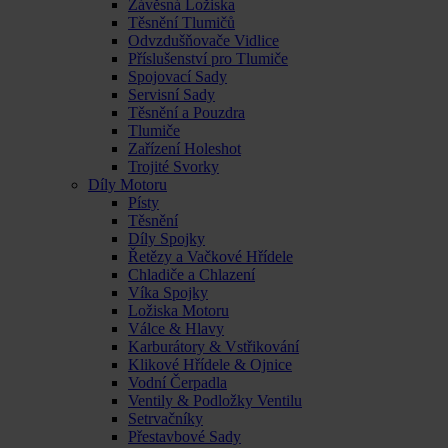
Závěsná Ložiska
Těsnění Tlumičů
Odvzdušňovače Vidlice
Příslušenství pro Tlumiče
Spojovací Sady
Servisní Sady
Těsnění a Pouzdra
Tlumiče
Zařízení Holeshot
Trojité Svorky
Díly Motoru
Písty
Těsnění
Díly Spojky
Řetězy a Vačkové Hřídele
Chladiče a Chlazení
Víka Spojky
Ložiska Motoru
Válce & Hlavy
Karburátory & Vstřikování
Klikové Hřídele & Ojnice
Vodní Čerpadla
Ventily & Podložky Ventilu
Setrvačníky
Přestavbové Sady