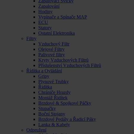
Zapalovací Svíčky
Zapalování
Hodiny
Vypínače a Spínače MAP
ECU
Statory
Ostatní Elektronika
Filtry
Vzduchový Filtr
Olejové Filtry
Palivové filtry
Kryty Vzduchových Filtrů
Příslušenství Vzduchových Filtrů
Řídítka a Ovládání
Gripy
Plynové Trubky
Řidítka
Chrániče Hrazdy
Montáž Řidítek
Brzdové & Spojkové Páčky
Stupačky
Boční Stojany
Brzdové Pedály a Řadicí Páky
Lanka & Kabely
Odpružení