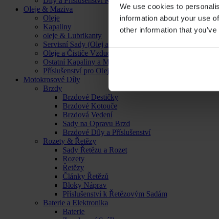
Díly a Příslušenství Kol
We use cookies to personalis
Oleje & Maziva
Oleje
information about your use of
Kapaliny
other information that you’ve
oleje & Lubrikanty
Servisní Sady (Olej a Filtr)
Oleje a Čističe Vzduchových Filtrů
Ostatní Kapaliny a Maziva
Příslušenství pro Oleje, Kapaliny a Maziva
Motokrosové Díly
Brzdy
Brzdové Destičky
Brzdové Kotouče
Brzdová Vedení
Sady na Opravu Brzd
Brzdové Díly a Příslušenství
Rozety & Řetězy
Sady Řetězu a Rozet
Rozety
Řetězy
Články Řetězů
Bloky Náprav
Příslušenství k Řetězovým Sadám
Baterie a Elektronika
Baterie