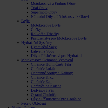
Motokrosová a Enduro Obuv
Trial Obuv
Supermoto Obuv
Náhradní Díly a Příslušenství k Obuvi
Brýle
Motokrosové Brýle
Čočky
Roll-off a Trhačky
Příslušenství pro Motokrosové Brýle
Hydratační Systémy
Hydratační Vaky
Láhve na Vodu
Díly a Příslušenství pro Hydrataci
Motokrosové Ochranné Vybavení
Chrániče Horní Části Těla
Chrániče Loktů
Ochranné Šortky a Kalhoty
Chrániče Krku
Chrániče Zad
Chrániče na Kolena
Ledvinový Pás
Ostatní Chrániče
Díly a Příslušenství pro Chrániče
Péče o Oblečení
Plasty a Polepy