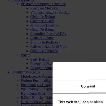
Plastové Soupravy a Chrániče
Plasty na Motorku
Vodítka a Kluzáky Řetězu
Chrániče Rukou
Chrániče Disků
Motorové Destičky
Chrániče Rámu
Jednotlivé Plastové Díly
Sedla & Potahy
Šrouby & Podložky
Palivové Nádrže & Víka
Chrániče Chladiče
Polepy
Sady Polepů
Polepy na Poznávací Značku
Polepy a Samolepky
Pneumatiky a Kola
Motokrosové Pneumatiky
Enduro Pneumatiky
Pneumatiky s Hroty
Consent
Pneumatiky Supermoto
Kompletní Kola
Ráfky, Paprsky, Náboje a Ložiska
This website uses cookies
Duše a Pěnové Vložky