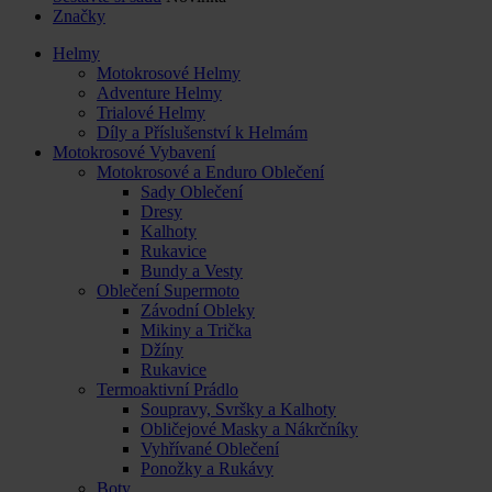
Značky
Helmy
Motokrosové Helmy
Adventure Helmy
Trialové Helmy
Díly a Příslušenství k Helmám
Motokrosové Vybavení
Motokrosové a Enduro Oblečení
Sady Oblečení
Dresy
Kalhoty
Rukavice
Bundy a Vesty
Oblečení Supermoto
Závodní Obleky
Mikiny a Trička
Džíny
Rukavice
Termoaktivní Prádlo
Soupravy, Svršky a Kalhoty
Obličejové Masky a Nákrčníky
Vyhřívané Oblečení
Ponožky a Rukávy
Boty