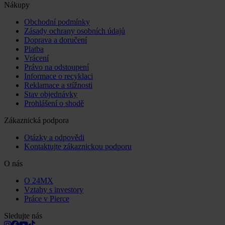
Nákupy
Obchodní podmínky
Zásady ochrany osobních údajů
Doprava a doručení
Platba
Vrácení
Právo na odstoupení
Informace o recyklaci
Reklamace a stížnosti
Stav objednávky
Prohlášení o shodě
Zákaznická podpora
Otázky a odpovědi
Kontaktujte zákaznickou podporu
O nás
O 24MX
Vztahy s investory
Práce v Pierce
Sledujte nás