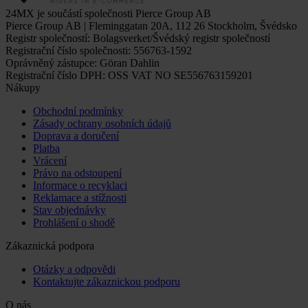
24MX je součástí společnosti Pierce Group AB
Pierce Group AB | Fleminggatan 20A, 112 26 Stockholm, Švédsko
Registr společností: Bolagsverket/Švédský registr společností
Registrační číslo společnosti: 556763-1592
Oprávněný zástupce: Göran Dahlin
Registrační číslo DPH: OSS VAT NO SE556763159201
Nákupy
Obchodní podmínky
Zásady ochrany osobních údajů
Doprava a doručení
Platba
Vrácení
Právo na odstoupení
Informace o recyklaci
Reklamace a stížnosti
Stav objednávky
Prohlášení o shodě
Zákaznická podpora
Otázky a odpovědi
Kontaktujte zákaznickou podporu
O nás