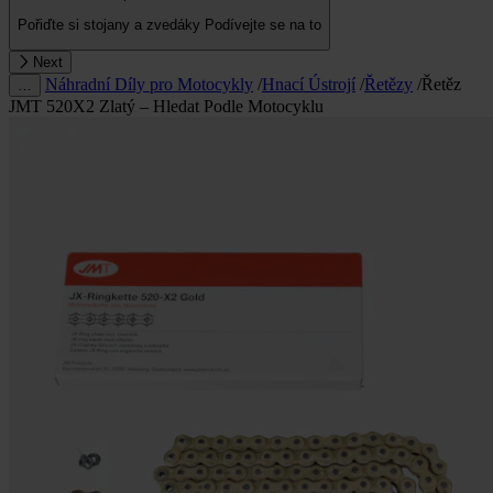
Pořiďte si stojany a zvedáky
Podívejte se na to
Next
Náhradní Díly pro Motocykly
/
Hnací Ústrojí
/
Řetězy
/
Řetěz
…
JMT 520X2 Zlatý – Hledat Podle Motocyklu