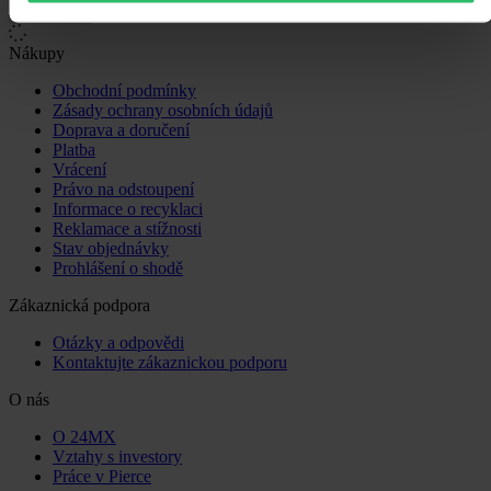
Nákupy
Obchodní podmínky
Zásady ochrany osobních údajů
Doprava a doručení
Platba
Vrácení
Právo na odstoupení
Informace o recyklaci
Reklamace a stížnosti
Stav objednávky
Prohlášení o shodě
Zákaznická podpora
Otázky a odpovědi
Kontaktujte zákaznickou podporu
O nás
O 24MX
Vztahy s investory
Práce v Pierce