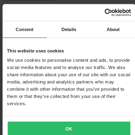
Recenze zákazníků (8)
4.63
z 5
Consent
Details
About
Na základě 8 recenzí
This website uses cookies
5
5
We use cookies to personalise content and ads, to provide
4
social media features and to analyse our traffic. We also
3
share information about your use of our site with our social
3
0
media, advertising and analytics partners who may
2
combine it with other information that you’ve provided to
0
them or that they’ve collected from your use of their
1
0
services.
OK
Načítání...