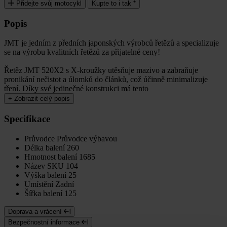
Přidejte svůj motocykl
Kupte to i tak *
Popis
JMT je jedním z předních japonských výrobců řetězů a specializuje
se na výrobu kvalitních řetězů za přijatelné ceny!
Řetěz JMT 520X2 s X-kroužky utěsňuje mazivo a zabraňuje
pronikání nečistot a úlomků do článků, což účinně minimalizuje
tření. Díky své jedinečné konstrukci má tento
+
Zobrazit celý popis
Specifikace
Průvodce
Průvodce výbavou
Délka balení
260
Hmotnost balení
1685
Název SKU
104
Výška balení
25
Umístění
Zadní
Šířka balení
125
Doprava a vrácení
Bezpečnostní informace