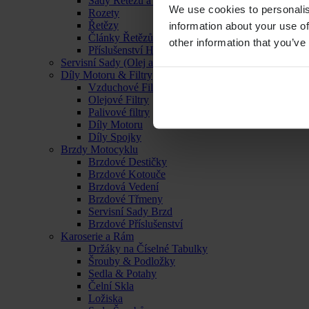
Sady Řetězu a Rozet
We use cookies to personalis
Rozety
Řetězy
information about your use of
Články Řetězů
other information that you’ve
Příslušenství Hnacího Ústrojí
Servisní Sady (Olej a Filtr)
Díly Motoru & Filtry
Vzduchové Filtry
Olejové Filtry
Palivové filtry
Díly Motoru
Díly Spojky
Brzdy Motocyklu
Brzdové Destičky
Brzdové Kotouče
Brzdová Vedení
Brzdové Třmeny
Servisní Sady Brzd
Brzdové Příslušenství
Karoserie a Rám
Držáky na Číselné Tabulky
Šrouby & Podložky
Sedla & Potahy
Čelní Skla
Ložiska