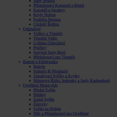
Sady Šroubů
Příslušenství Karoserií a Rámů
Kapotáž a Spoilery
Kryty Nohou
Podpěra Stojanu
Chránič Řetězu
Odpružení
Vidlice a Tlumiče
Těsnění Vidlic
Ložiska Odpružení
Pružiny
Servisní Sady Brzd
Příslušenství pro Tlumiče
Baterie a Elektronika
Baterie
Spínače & Přepínače
Zapalovací Svíčky a Krytky
Motorové Řídicí Jednotky a Sady Karburátorů
Osvětlení Motocyklu
Přední Světla
Blinkry
Zadní Světla
Žárovky
Světla na Helmu
Díly a Příslušenství pro Osvětlení