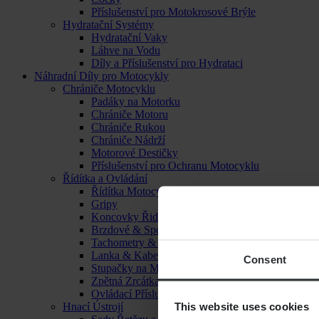
Příslušenství pro Motokrosové Brýle
Hydratační Systémy
Hydratační Vaky
Láhve na Vodu
Díly a Příslušenství pro Hydrataci
Náhradní Díly pro Motocykly
Chrániče Motocyklu
Padáky na Motorku
Chrániče Motoru
Chrániče Rukou
Chrániče Nádrží
Motorové Destičky
Příslušenství pro Ochranu Motocyklu
Řídítka a Ovládání
Řídítka Motocyklu
Gripy
Koncovky Řidítek
Brzdové & Spojkové Páčky
Tachometry & Hodiny
Lanka & Kabely
Consent
Stupačky na Motorku
Zpětná Zrcátka
Ovládací Příslušenství
This website uses cookies
Hnací Ústrojí