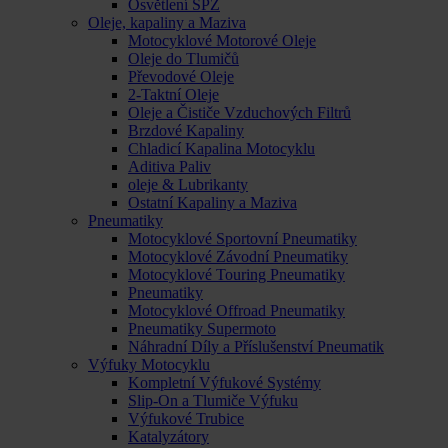
Osvětlení SPZ
Oleje, kapaliny a Maziva
Motocyklové Motorové Oleje
Oleje do Tlumičů
Převodové Oleje
2-Taktní Oleje
Oleje a Čističe Vzduchových Filtrů
Brzdové Kapaliny
Chladicí Kapalina Motocyklu
Aditiva Paliv
oleje & Lubrikanty
Ostatní Kapaliny a Maziva
Pneumatiky
Motocyklové Sportovní Pneumatiky
Motocyklové Závodní Pneumatiky
Motocyklové Touring Pneumatiky
Pneumatiky
Motocyklové Offroad Pneumatiky
Pneumatiky Supermoto
Náhradní Díly a Příslušenství Pneumatik
Výfuky Motocyklu
Kompletní Výfukové Systémy
Slip-On a Tlumiče Výfuku
Výfukové Trubice
Katalyzátory