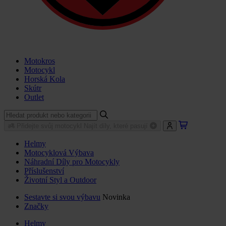
Motokros
Motocykl
Horská Kola
Skútr
Outlet
Přidejte svůj motocykl
Najít díly, které pasují
Helmy
Motocyklová Výbava
Náhradní Díly pro Motocykly
Příslušenství
Životní Styl a Outdoor
Sestavte si svou výbavu
Novinka
Značky
Helmy