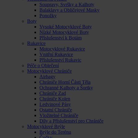
Soupravy, Svršky a Kalhoty
Balaklavy a Obličejové Masky
Ponožky
Boty
Vysoké Motocyklové Boty
Nízké Motocyklové Boty
Příslušenství k Botám
Rukavice
Motocyklové Rukavice
Vnitřní Rukavice
Příslušenství Rukavic
Péče o Oblečení
Motocyklové Chrániče
Airbagy
Chrániče Horní Části Těla
Ochranné Kalhoty a Šortky
Chrániče Zad
Chrániče Kolen
Ledvinové Pásy
Ostatní Chrániče
Vložitelné Chrániče
Díly a Příslušenství pro Chrániče
Motocyklové Brýle
Brýle do Terénu
Čočky