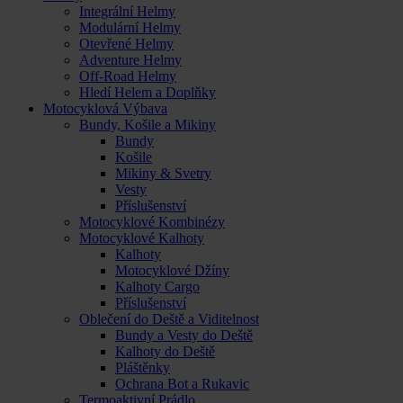
Integrální Helmy
Modulární Helmy
Otevřené Helmy
Adventure Helmy
Off-Road Helmy
Hledí Helem a Doplňky
Motocyklová Výbava
Bundy, Košile a Mikiny
Bundy
Košile
Mikiny & Svetry
Vesty
Příslušenství
Motocyklové Kombinézy
Motocyklové Kalhoty
Kalhoty
Motocyklové Džíny
Kalhoty Cargo
Příslušenství
Oblečení do Deště a Viditelnost
Bundy a Vesty do Deště
Kalhoty do Deště
Pláštěnky
Ochrana Bot a Rukavic
Termoaktivní Prádlo