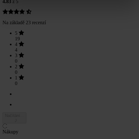
4.83
z 5
Na základě 23 recenzí
5
19
4
4
3
0
2
0
1
0
Načítání...
Nákupy