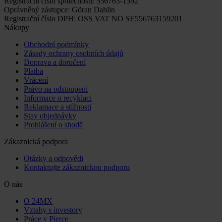
Registrační číslo společnosti: 556763-1592
Oprávněný zástupce: Göran Dahlin
Registrační číslo DPH: OSS VAT NO SE556763159201
Nákupy
Obchodní podmínky
Zásady ochrany osobních údajů
Doprava a doručení
Platba
Vrácení
Právo na odstoupení
Informace o recyklaci
Reklamace a stížnosti
Stav objednávky
Prohlášení o shodě
Zákaznická podpora
Otázky a odpovědi
Kontaktujte zákaznickou podporu
O nás
O 24MX
Vztahy s investory
Práce v Pierce