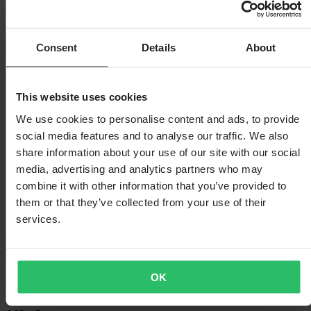
Popis
Řetězový sprej Ipone udržuje váš řetěz svěží a hladký a zároveň
Consent
Details
About
prodlužuje jeho životnost!
Chrání váš řetěz před korozí!
This website uses cookies
- Ochrana proti korozi
- Zůstává dlouhodobě přítomen jako mazivo i za intenzivních
We use cookies to personalise content and ads, to provide
podmínek
social media features and to analyse our traffic. We also
Specifikace
share information about your use of our site with our social
media, advertising and analytics partners who may
Hmotnost balení
254
combine it with other information that you’ve provided to
Délka balení
70
them or that they’ve collected from your use of their
Výška balení
205
Šířka balení
50
services.
Doprava a vrácení
Bezpečnostní informace
OK
Recenze zákazníků (23)