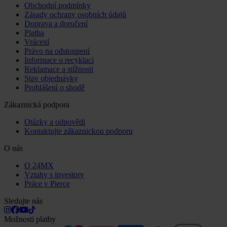
Obchodní podmínky
Zásady ochrany osobních údajů
Doprava a doručení
Platba
Vrácení
Právo na odstoupení
Informace o recyklaci
Reklamace a stížnosti
Stav objednávky
Prohlášení o shodě
Zákaznická podpora
Otázky a odpovědi
Kontaktujte zákaznickou podporu
O nás
O 24MX
Vztahy s investory
Práce v Pierce
Sledujte nás
Možnosti platby