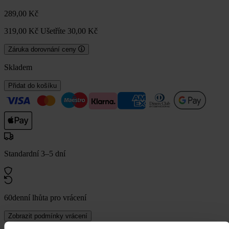
289,00 Kč
319,00 Kč
Ušetříte 30,00 Kč
Záruka dorovnání ceny
Skladem
Přidat do košíku
Standardní 3–5 dní
60denní lhůta pro vrácení
Zobrazit podmínky vrácení