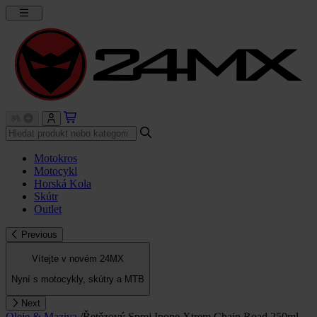
Motokros
Motocykl
Horská Kola
Skútr
Outlet
Previous
Vítejte v novém 24MX
Nyní s motocykly, skútry a MTB
Next
Oleje & Maziva
/
Řetězový Sprej Ipone Xtrem Chain Road 250ml