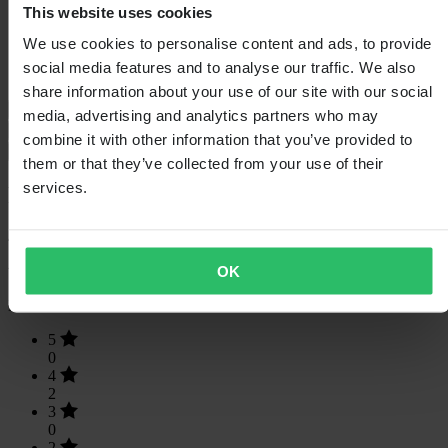
Hmotnost balení
1585
This website uses cookies
Izolace
Ne
Výška balení
143
We use cookies to personalise content and ads, to provide
Velikost oblečení
XS
social media features and to analyse our traffic. We also
Šířka balení
320
share information about your use of our site with our social
Průvodce velikostmi
media, advertising and analytics partners who may
Doprava a vrácení
combine it with other information that you’ve provided to
Bezpečnostní informace
them or that they’ve collected from your use of their
services.
Recenze zákazníků (2)
4
z 5
OK
Na základě 2 recenzí
5
0
4
2
3
0
2