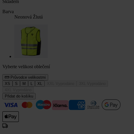
Skladem
Barva
Neonová Žlutá
Vyberte velikost oblečení
Průvodce velikostmi
XS
S
M
L
XL
XXL
Vyprodáno
3XL
Vyprodáno
4XL
Vyprodáno
Přidat do košíku