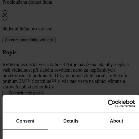
Prodloužená dodací lhůta
60denní lhůta pro vrácení
Zobrazit podmínky vrácení
Popis
Reflexní jezdecká vesta Athos 3 Air je navržena tak, aby zlepšila
vaši viditelnost při slabém osvětlení nebo za nepříznivých
povětrnostních podmínek. Díky neonově žluté barvě a reflexním
pruhům 3M™ Scotchlite™ si vás tato vesta na silnici všimne a
zároveň nabízí pohodlný a
+
Zobrazit celý popis
Specifikace
Voděodolný
Ne
Consent
Details
About
Barva
Neonová Žlutá
Délka balení
365
Styl
Touring, Městský