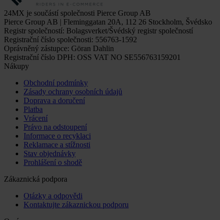
24MX je součástí společnosti Pierce Group AB
Pierce Group AB | Fleminggatan 20A, 112 26 Stockholm, Švédsko
Registr společností: Bolagsverket/Švédský registr společností
Registrační číslo společnosti: 556763-1592
Oprávněný zástupce: Göran Dahlin
Registrační číslo DPH: OSS VAT NO SE556763159201
Nákupy
Obchodní podmínky
Zásady ochrany osobních údajů
Doprava a doručení
Platba
Vrácení
Právo na odstoupení
Informace o recyklaci
Reklamace a stížnosti
Stav objednávky
Prohlášení o shodě
Zákaznická podpora
Otázky a odpovědi
Kontaktujte zákaznickou podporu