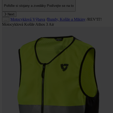
Pořiďte si stojany a zvedáky
Podívejte se na to
Next
Motocyklová Výbava
/
Bundy, Košile a Mikiny
/
REV'IT!
…
Motocyklová Košile Athos 3 Air