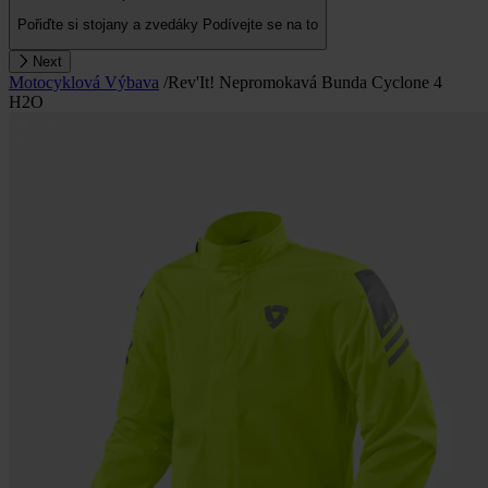
Pořiďte si stojany a zvedáky
Podívejte se na to
Next
Motocyklová Výbava
/
Rev'It! Nepromokavá Bunda Cyclone 4
H2O