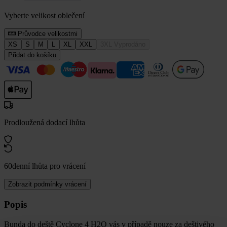
Vyberte velikost oblečení
Průvodce velikostmi
XS
S
M
L
XL
XXL
3XL
Vyprodáno
Přidat do košíku
Prodloužená dodací lhůta
60denní lhůta pro vrácení
Zobrazit podmínky vrácení
Popis
Bunda do deště Cyclone 4 H2O vás v případě nouze za deštivého