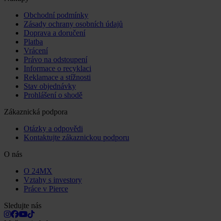
Obchodní podmínky
Zásady ochrany osobních údajů
Doprava a doručení
Platba
Vrácení
Právo na odstoupení
Informace o recyklaci
Reklamace a stížnosti
Stav objednávky
Prohlášení o shodě
Zákaznická podpora
Otázky a odpovědi
Kontaktujte zákaznickou podporu
O nás
O 24MX
Vztahy s investory
Práce v Pierce
Sledujte nás