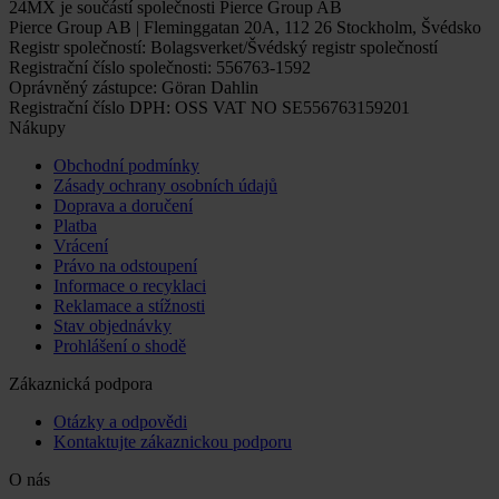
24MX je součástí společnosti Pierce Group AB
Pierce Group AB | Fleminggatan 20A, 112 26 Stockholm, Švédsko
Registr společností: Bolagsverket/Švédský registr společností
Registrační číslo společnosti: 556763-1592
Oprávněný zástupce: Göran Dahlin
Registrační číslo DPH: OSS VAT NO SE556763159201
Nákupy
Obchodní podmínky
Zásady ochrany osobních údajů
Doprava a doručení
Platba
Vrácení
Právo na odstoupení
Informace o recyklaci
Reklamace a stížnosti
Stav objednávky
Prohlášení o shodě
Zákaznická podpora
Otázky a odpovědi
Kontaktujte zákaznickou podporu
O nás