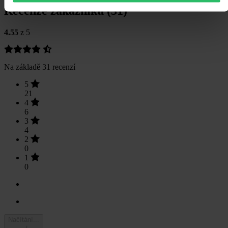
Recenze zákazníků (31)
4.55
z 5
Na základě 31 recenzí
5
21
4
6
3
4
2
0
1
0
Načítání...