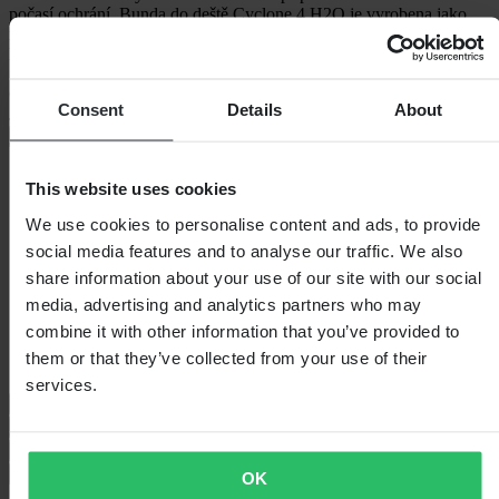
počasí ochrání. Bunda do deště Cyclone 4 H2O je vyrobena jako
rychlé řešení náhlých lijáků a dodává se ve snadno přístupné tašce.
Nezastaví vás ani déšť.
Ochrana proti nepříjemnostem při lijáku
Consent
Details
About
Jako pojistka proti
+
Zobrazit celý popis
Specifikace
This website uses cookies
We use cookies to personalise content and ads, to provide
Voděodolný
Ano - Laminovaný
Barva
Neonová Žlutá
social media features and to analyse our traffic. We also
Délka balení
250
share information about your use of our site with our social
Hmotnost balení
320
media, advertising and analytics partners who may
Izolace
Ne
Výška balení
200
combine it with other information that you’ve provided to
Velikost oblečení
XS
them or that they’ve collected from your use of their
Šířka balení
250
services.
Průvodce velikostmi
Otázky a odpovědi
Doprava a vrácení
Bezpečnostní informace
OK