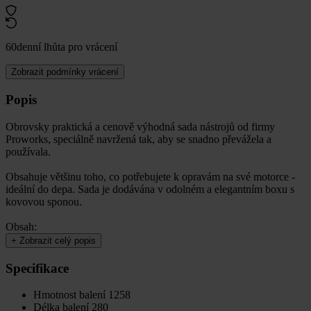
60denní lhůta pro vrácení
Zobrazit podmínky vrácení
Popis
Obrovsky praktická a cenově výhodná sada nástrojů od firmy
Proworks, speciálně navržená tak, aby se snadno převážela a
používala.
Obsahuje většinu toho, co potřebujete k opravám na své motorce -
ideální do depa. Sada je dodávána v odolném a elegantním boxu s
kovovou sponou.
Obsah:
+
Zobrazit celý popis
Specifikace
Hmotnost balení
1258
Délka balení
280