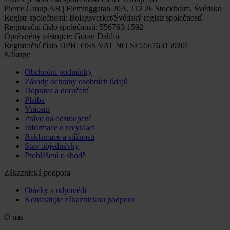
Pierce Group AB | Fleminggatan 20A, 112 26 Stockholm, Švédsko
Registr společností: Bolagsverket/Švédský registr společností
Registrační číslo společnosti: 556763-1592
Oprávněný zástupce: Göran Dahlin
Registrační číslo DPH: OSS VAT NO SE556763159201
Nákupy
Obchodní podmínky
Zásady ochrany osobních údajů
Doprava a doručení
Platba
Vrácení
Právo na odstoupení
Informace o recyklaci
Reklamace a stížnosti
Stav objednávky
Prohlášení o shodě
Zákaznická podpora
Otázky a odpovědi
Kontaktujte zákaznickou podporu
O nás