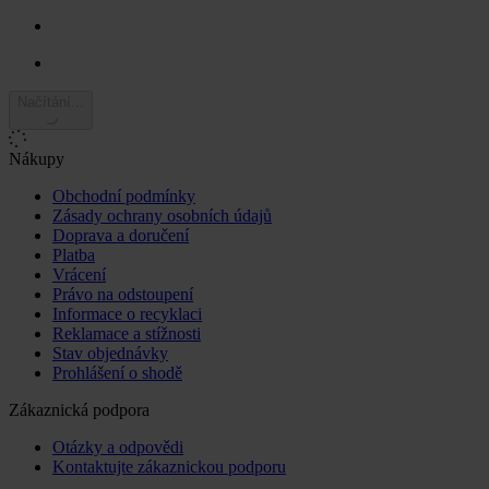
Načítání...
Nákupy
Obchodní podmínky
Zásady ochrany osobních údajů
Doprava a doručení
Platba
Vrácení
Právo na odstoupení
Informace o recyklaci
Reklamace a stížnosti
Stav objednávky
Prohlášení o shodě
Zákaznická podpora
Otázky a odpovědi
Kontaktujte zákaznickou podporu