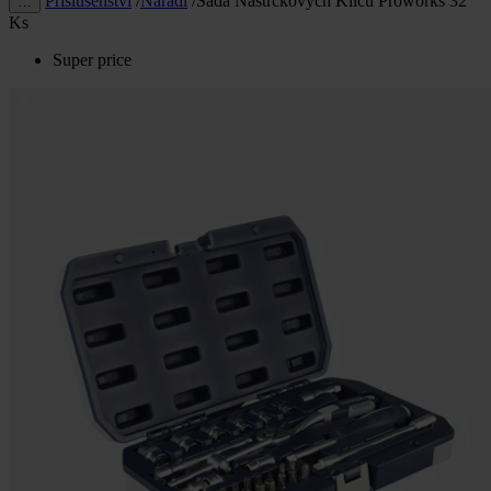
Příslušenství
/
Nářadí
/
Sada Nástrčkových Klíčů Proworks 32
…
Ks
Super price