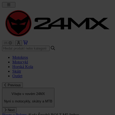
Motokros
Motocykl
Horská Kola
Skútr
Outlet
Previous
Vítejte v novém 24MX
Nyní s motocykly, skútry a MTB
Next
Plasty a Polepy
/
Sada Šroubů BOLT M5 Imbus