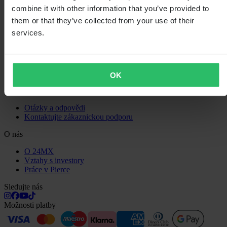
Zásady ochrany osobních údajů
combine it with other information that you’ve provided to
Doprava a doručení
Platba
them or that they’ve collected from your use of their
Vrácení
services.
Právo na odstoupení
Informace o recyklaci
Reklamace a stížnosti
Stav objednávky
Prohlášení o shodě
OK
Zákaznická podpora
Otázky a odpovědi
Kontaktujte zákaznickou podporu
O nás
O 24MX
Vztahy s investory
Práce v Pierce
Sledujte nás
Možnosti platby