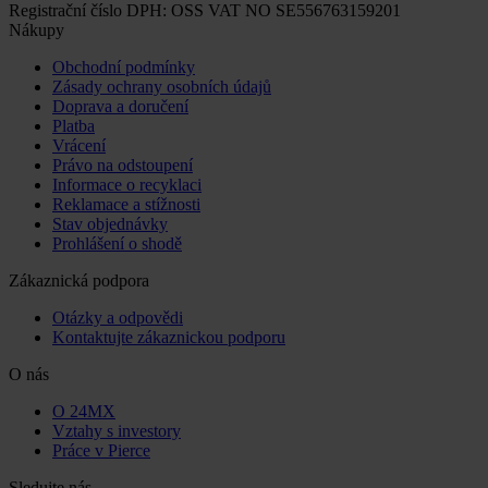
Registrační číslo DPH: OSS VAT NO SE556763159201
Nákupy
Obchodní podmínky
Zásady ochrany osobních údajů
Doprava a doručení
Platba
Vrácení
Právo na odstoupení
Informace o recyklaci
Reklamace a stížnosti
Stav objednávky
Prohlášení o shodě
Zákaznická podpora
Otázky a odpovědi
Kontaktujte zákaznickou podporu
O nás
O 24MX
Vztahy s investory
Práce v Pierce
Sledujte nás