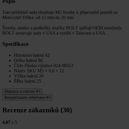
Popis
Tato perfektní sada obsahuje M5 šrouby k připevnění panelů na
Motocykl! Délka: od 12 mm do 20 mm
Šrouby, matice a podložky značky BOLT splňují OEM standardy.
BOLT sestavuje sady v USA a vyrábí v Taiwanu a USA.
Specifikace
Hmotnost balení
42
Délka balení
80
Číslo článku výrobce
024-90512
Název SKU
M5 × 0,8 × 12
Výška balení
20
Šířka balení
25
Doprava a vrácení
Bezpečnostní informace
Recenze zákazníků (30)
4.87
z 5