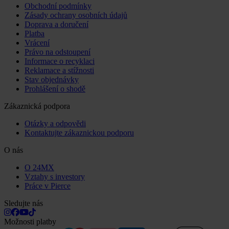
Obchodní podmínky
Zásady ochrany osobních údajů
Doprava a doručení
Platba
Vrácení
Právo na odstoupení
Informace o recyklaci
Reklamace a stížnosti
Stav objednávky
Prohlášení o shodě
Zákaznická podpora
Otázky a odpovědi
Kontaktujte zákaznickou podporu
O nás
O 24MX
Vztahy s investory
Práce v Pierce
Sledujte nás
Možnosti platby