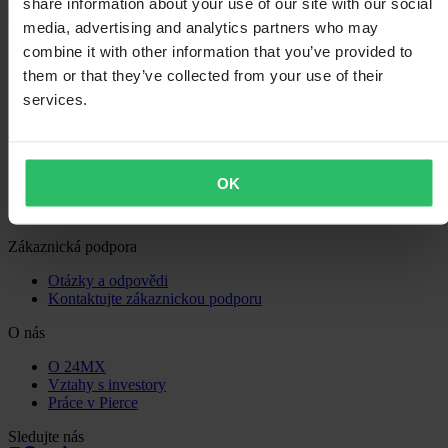
share information about your use of our site with our social
Nákupy
media, advertising and analytics partners who may
Obchodní podmínky
combine it with other information that you’ve provided to
Zásady ochrany osobních údajů
them or that they’ve collected from your use of their
Doprava a doručení
services.
Platba
Vrácení
Právo na odstoupení
Informace o recyklaci
Reklamace a stížnosti
OK
Stav objednávky
Prohlášení o shodě
Zákaznická podpora
Otázky a odpovědi
Kontaktujte zákaznickou podporu
O nás
O 24MX
Vztahy s investory
Práce v Pierce
Sledujte nás