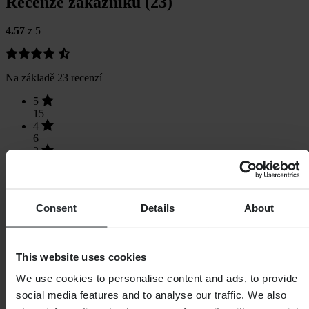
Recenze zákazníků (23)
4.57
z 5
Na základě 23 recenzí
5
15
4
6
3
2
2
0
1
Consent
Details
About
0
This website uses cookies
We use cookies to personalise content and ads, to provide
Načítání...
social media features and to analyse our traffic. We also