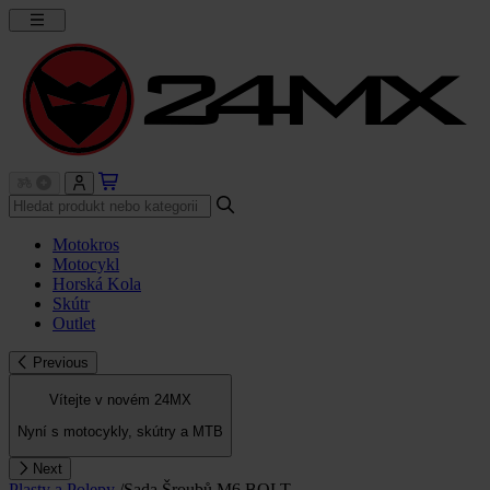
Motokros
Motocykl
Horská Kola
Skútr
Outlet
Previous
Vítejte v novém 24MX
Nyní s motocykly, skútry a MTB
Next
Plasty a Polepy
/
Sada Šroubů M6 BOLT