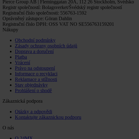
Pierce Group AB | Fleminggatan 20A, 112 26 Stockholm, Švédsko
Registr společností: Bolagsverket/Švédský registr společností
Registrační číslo společnosti: 556763-1592
Oprávněný zástupce: Göran Dahlin
Registrační číslo DPH: OSS VAT NO SE556763159201
Nákupy
Obchodní podmínky
Zásady ochrany osobních údajů
Doprava a doručení
Platba
Vrácení
Právo na odstoupení
Informace o recyklaci
Reklamace a stížnosti
Stav objednávky
Prohlášení o shodě
Zákaznická podpora
Otázky a odpovědi
Kontaktujte zákaznickou podporu
O nás
O 24MX