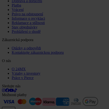
Doprava a doručení
Platba
Vrácení
Právo na odstoupení
Informace o recyklaci
Reklamace a stížnosti
Stav objednávky
Prohlášení o shodě
Zákaznická podpora
Otázky a odpovědi
Kontaktujte zákaznickou podporu
O nás
O 24MX
Vztahy s investory
Práce v Pierce
Sledujte nás
Možnosti platby