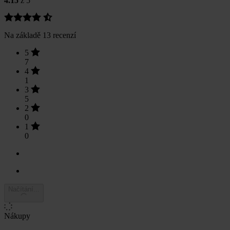
4.15
z 5
Na základě 13 recenzí
5
7
4
1
3
5
2
0
1
0
Načítání...
Nákupy