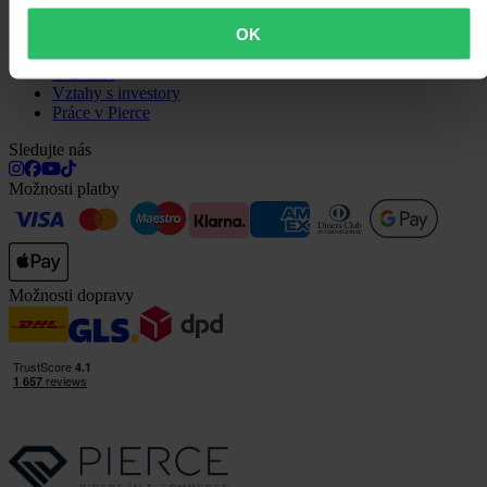
OK
O nás
O 24MX
Vztahy s investory
Práce v Pierce
Sledujte nás
Možnosti platby
Možnosti dopravy