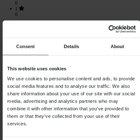
0
1
0
Consent
Details
About
Nákupy
Obchodní podmínky
Zásady ochrany osobních údajů
This website uses cookies
Doprava a doručení
We use cookies to personalise content and ads, to provide
Platba
Vrácení
social media features and to analyse our traffic. We also
Právo na odstoupení
share information about your use of our site with our social
Informace o recyklaci
media, advertising and analytics partners who may
Reklamace a stížnosti
Stav objednávky
combine it with other information that you’ve provided to
Prohlášení o shodě
them or that they’ve collected from your use of their
services.
Zákaznická podpora
Otázky a odpovědi
Kontaktujte zákaznickou podporu