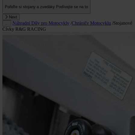
Pořiďte si stojany a zvedáky
Podívejte se na to
Next
Náhradní Díly pro Motocykly
/
Chrániče Motocyklu
/
Stojanové
…
Cívky R&G RACING