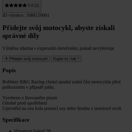
5.0 (1)
ID výrobce: 1088159001
Přidejte svůj motocykl, abyste získali
správné díly
Výměna zdarma s expresním doručením, pokud nevyhovuje
Přidejte svůj motocykl
Kupte to i tak *
Popis
Bobbiny R&G Racing chrání spodní zadní část motocyklu před
poškozením v případě pádu.
Vyrobeno z lisovaného plastu
Odolné proti opotřebení
Upevnění na osu kola pomocí osy nebo šroubu z nerezové oceli
Specifikace
Hmotnost balení
58