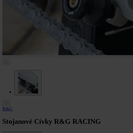
R&G
Stojanové Cívky R&G RACING