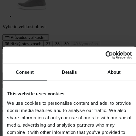
Vyberte velikost obuvi
Průvodce velikostmi
36
Nízký stav zásob
37
38
39
40
Vyprodáno
41
Nízký stav zásob
42
Nízký stav zásob
Přidat do košíku
Consent
Details
About
This website uses cookies
Prodloužená dodací lhůta
We use cookies to personalise content and ads, to provide
social media features and to analyse our traffic. We also
share information about your use of our site with our social
60denní lhůta pro vrácení
media, advertising and analytics partners who may
combine it with other information that you’ve provided to
Zobrazit podmínky vrácení