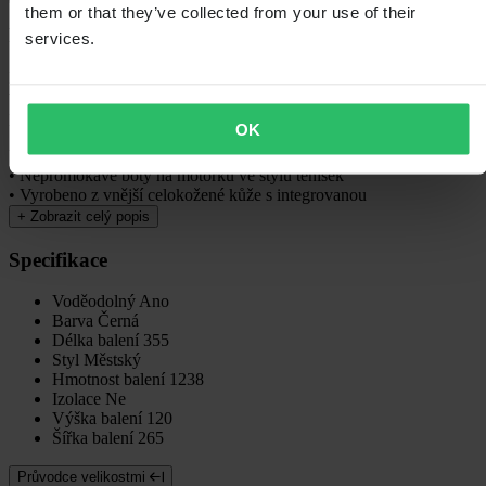
them or that they’ve collected from your use of their
Popis
services.
Plně voděodolná dámská motoobuv s vysokou špičkou, která
vypadá jako běžná obuv, ale má veškerou ochranu a pohodlí, které
potřebujete pro jízdy uprostřed sezóny.
OK
Vlastnosti:
• Nepromokavé boty na motorku ve stylu tenisek
• Vyrobeno z vnější celokožené kůže s integrovanou
+
Zobrazit celý popis
Specifikace
Voděodolný
Ano
Barva
Černá
Délka balení
355
Styl
Městský
Hmotnost balení
1238
Izolace
Ne
Výška balení
120
Šířka balení
265
Průvodce velikostmi