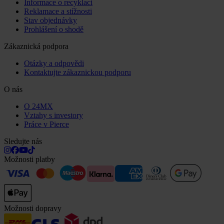
Informace o recyklaci
Reklamace a stížnosti
Stav objednávky
Prohlášení o shodě
Zákaznická podpora
Otázky a odpovědi
Kontaktujte zákaznickou podporu
O nás
O 24MX
Vztahy s investory
Práce v Pierce
Sledujte nás
Možnosti platby
Možnosti dopravy