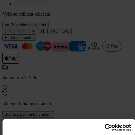
Vyberte velikost oblečení
Průvodce velikostmi
S
Vyprodáno
M
XL
XXL
3XL
Přidat do košíku
Standardní 3–5 dní
60denní lhůta pro vrácení
Zobrazit podmínky vrácení
Popis