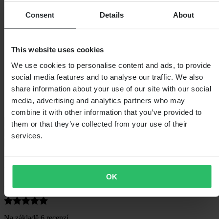
Nikdy nemůžete udělat chybu s něčím, čím to všechno začalo!
pevné tričko z nejjemnější dostupné bavlny pro příjemný dotek a
Consent
Details
About
pocit, s naším křížem OG LBC v bílé barvě.
Specifikace
This website uses cookies
Hmotnost balení
193
We use cookies to personalise content and ads, to provide
Barva
Bílá/Červená
social media features and to analyse our traffic. We also
Délka balení
275
Výška balení
25
share information about your use of our site with our social
Velikost oblečení
M
media, advertising and analytics partners who may
Šířka balení
100
combine it with other information that you’ve provided to
Průvodce velikostmi
them or that they’ve collected from your use of their
Doprava a vrácení
services.
Bezpečnostní informace
Recenze zákazníků (6)
OK
5
z 5
Na základě 6 recenzí