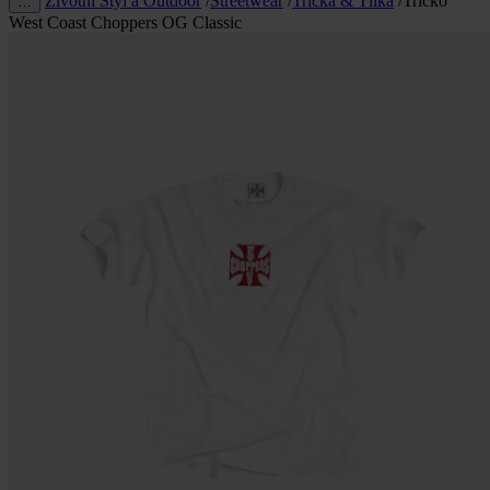
Životní Styl a Outdoor
/
Streetwear
/
Trička & Tílka
/
Tričko
…
West Coast Choppers OG Classic