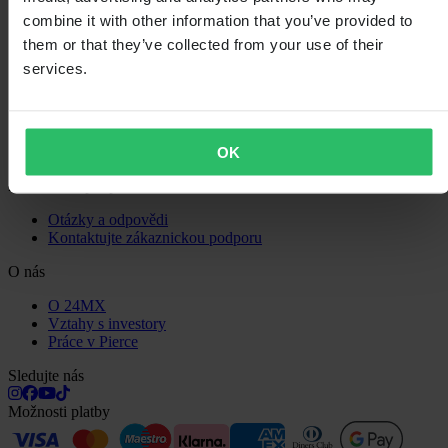
Zásady ochrany osobních údajů
combine it with other information that you’ve provided to
Doprava a doručení
Platba
them or that they’ve collected from your use of their
Vrácení
services.
Právo na odstoupení
Informace o recyklaci
Reklamace a stížnosti
Stav objednávky
Prohlášení o shodě
OK
Zákaznická podpora
Otázky a odpovědi
Kontaktujte zákaznickou podporu
O nás
O 24MX
Vztahy s investory
Práce v Pierce
Sledujte nás
Možnosti platby