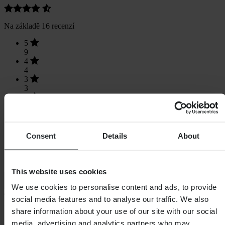
Na základě 16 recenzí
5
9
4
4
3
3
2
0
1
0
Consent
Details
About
This website uses cookies
Načítání...
We use cookies to personalise content and ads, to provide
social media features and to analyse our traffic. We also
Nákupy
share information about your use of our site with our social
Obchodní podmínky
media, advertising and analytics partners who may