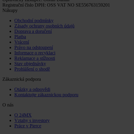
Registrační číslo DPH: OSS VAT NO SE556763159201
Nákupy
Obchodní podmínky
Zásady ochrany osobních údajů
Doprava a doručení
Platba
Vrácení
Právo na odstoupení
Informace o recyklaci
Reklamace a stížnosti
Stav objednávky
Prohlášení o shodě
Zákaznická podpora
Otázky a odpovědi
Kontaktujte zákaznickou podporu
O nás
O 24MX
Vztahy s investory
Práce v Pierce