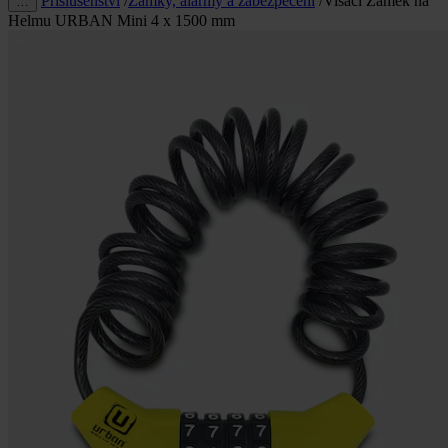
Příslušenství
/
Zámky, alarmy a zabezpečení
/
Visací Zámek na
…
Helmu URBAN Mini 4 x 1500 mm