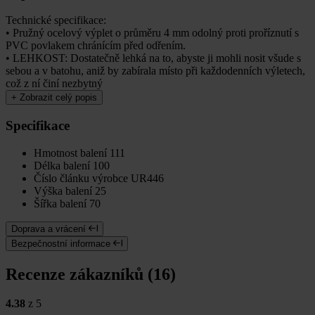
Technické specifikace:
• Pružný ocelový výplet o průměru 4 mm odolný proti proříznutí s
PVC povlakem chránícím před odřením.
• LEHKOST: Dostatečně lehká na to, abyste ji mohli nosit všude s
sebou a v batohu, aniž by zabírala místo při každodenních výletech,
což z ní činí nezbytný
+
Zobrazit celý popis
Specifikace
Hmotnost balení
111
Délka balení
100
Číslo článku výrobce
UR446
Výška balení
25
Šířka balení
70
Doprava a vrácení
Bezpečnostní informace
Recenze zákazníků (16)
4.38
z 5