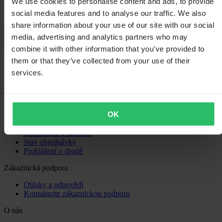
We use cookies to personalise content and ads, to provide
social media features and to analyse our traffic. We also
share information about your use of our site with our social
Načítání...
media, advertising and analytics partners who may
combine it with other information that you’ve provided to
Nákupy
them or that they’ve collected from your use of their
Obchodní podmínky
services.
Zásady ochrany osobních údajů
Doprava a doručení
Platba
Vrácení
OK
Právo na odstoupení
Informace o recyklaci
Reklamace a stížnosti
Stav objednávky
Prohlášení o shodě
Zákaznická podpora
Otázky a odpovědi
Kontaktujte zákaznickou podporu
O nás