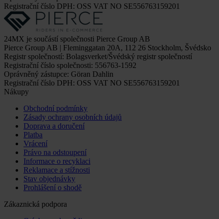
Registrační číslo DPH: OSS VAT NO SE556763159201
24MX je součástí společnosti Pierce Group AB
Pierce Group AB | Fleminggatan 20A, 112 26 Stockholm, Švédsko
Registr společností: Bolagsverket/Švédský registr společností
Registrační číslo společnosti: 556763-1592
Oprávněný zástupce: Göran Dahlin
Registrační číslo DPH: OSS VAT NO SE556763159201
Nákupy
Obchodní podmínky
Zásady ochrany osobních údajů
Doprava a doručení
Platba
Vrácení
Právo na odstoupení
Informace o recyklaci
Reklamace a stížnosti
Stav objednávky
Prohlášení o shodě
Zákaznická podpora