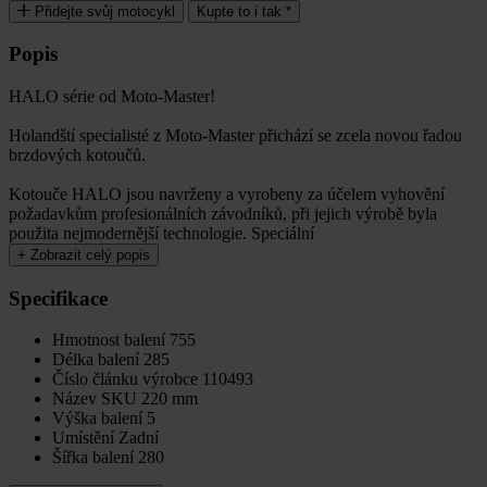
Přidejte svůj motocykl
Kupte to i tak *
Popis
HALO série od Moto-Master!
Holandští specialisté z Moto-Master přichází se zcela novou řadou
brzdových kotoučů.
Kotouče HALO jsou navrženy a vyrobeny za účelem vyhovění
požadavkům profesionálních závodníků, při jejich výrobě byla
použita nejmodernější technologie. Speciální
+
Zobrazit celý popis
Specifikace
Hmotnost balení
755
Délka balení
285
Číslo článku výrobce
110493
Název SKU
220 mm
Výška balení
5
Umístění
Zadní
Šířka balení
280