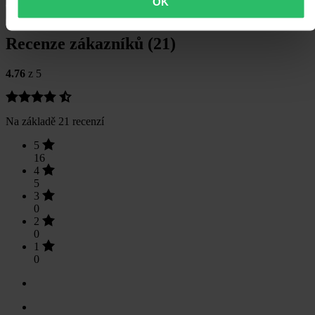
OK
Bezpečnostní informace
Recenze zákazníků (21)
4.76
z 5
Na základě 21 recenzí
5
16
4
5
3
0
2
0
1
0