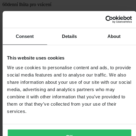
60denní lhůta pro vrácení
Zobrazit podmínky vrácení
Popis
Consent
Details
About
Díky zámku brzdového kotouče GRANIT™ Victory XPlus 68
můžete svůj motocykl ochránit před krádeží. Vše začíná designem.
Díky zaobleným tvarům je pro zloděje obtížné se na GRANIT™
This website uses cookies
Victory XPlus 68 dostat. 14mm uzamykací šroub z mimořádně
tvrzené oceli dává jasně najevo, komu vaše
We use cookies to personalise content and ads, to provide
+
Zobrazit celý popis
social media features and to analyse our traffic. We also
share information about your use of our site with our social
Specifikace
media, advertising and analytics partners who may
Hmotnost balení
825
combine it with other information that you’ve provided to
Délka balení
245
them or that they’ve collected from your use of their
Název SKU
Full Bolt
services.
Výška balení
80
Šířka balení
135
Otázky a odpovědi
Doprava a vrácení