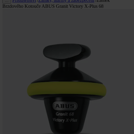
Příslušenství
/
Zámky, alarmy a zabezpečení
/
Zámek
…
Brzdového Kotouče ABUS Granit Victory X-Plus 68