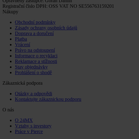
Oprávněný zástupce: Göran Dahlin
Registrační číslo DPH: OSS VAT NO SE556763159201
Nákupy
Obchodní podmínky
Zásady ochrany osobních údajů
Doprava a doručení
Platba
Vrácení
Právo na odstoupení
Informace o recyklaci
Reklamace a stížnosti
Stav objednávky
Prohlášení o shodě
Zákaznická podpora
Otázky a odpovědi
Kontaktujte zákaznickou podporu
O nás
O 24MX
Vztahy s investory
Práce v Pierce