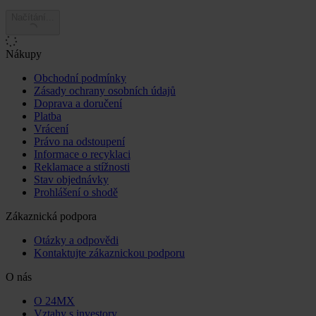
Načítání...
Nákupy
Obchodní podmínky
Zásady ochrany osobních údajů
Doprava a doručení
Platba
Vrácení
Právo na odstoupení
Informace o recyklaci
Reklamace a stížnosti
Stav objednávky
Prohlášení o shodě
Zákaznická podpora
Otázky a odpovědi
Kontaktujte zákaznickou podporu
O nás
O 24MX
Vztahy s investory