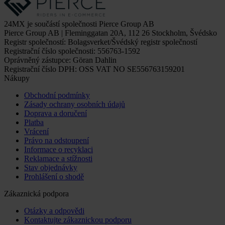
24MX je součástí společnosti Pierce Group AB
Pierce Group AB | Fleminggatan 20A, 112 26 Stockholm, Švédsko
Registr společností: Bolagsverket/Švédský registr společností
Registrační číslo společnosti: 556763-1592
Oprávněný zástupce: Göran Dahlin
Registrační číslo DPH: OSS VAT NO SE556763159201
Nákupy
Obchodní podmínky
Zásady ochrany osobních údajů
Doprava a doručení
Platba
Vrácení
Právo na odstoupení
Informace o recyklaci
Reklamace a stížnosti
Stav objednávky
Prohlášení o shodě
Zákaznická podpora
Otázky a odpovědi
Kontaktujte zákaznickou podporu