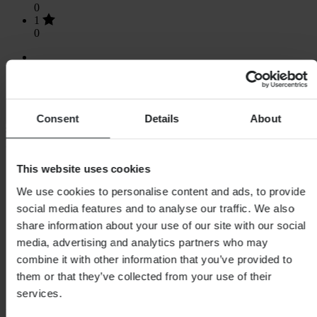
0
1
0
Načítání...
Consent
Details
About
Nákupy
Obchodní podmínky
This website uses cookies
Zásady ochrany osobních údajů
We use cookies to personalise content and ads, to provide
Doprava a doručení
Platba
social media features and to analyse our traffic. We also
Vrácení
share information about your use of our site with our social
Právo na odstoupení
media, advertising and analytics partners who may
Informace o recyklaci
Reklamace a stížnosti
combine it with other information that you’ve provided to
Stav objednávky
them or that they’ve collected from your use of their
Prohlášení o shodě
services.
Zákaznická podpora