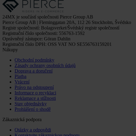
24MX je součástí společnosti Pierce Group AB
Pierce Group AB | Fleminggatan 20A, 112 26 Stockholm, Švédsko
Registr společností: Bolagsverket/Švédský registr společností
Registrační číslo společnosti: 556763-1592
Oprávněný zástupce: Göran Dahlin
Registrační číslo DPH: OSS VAT NO SE556763159201
Nákupy
Obchodní podmínky
Zásady ochrany osobních údajů
Doprava a doručení
Platba
Vrácení
Právo na odstoupení
Informace o recyklaci
Reklamace a stížnosti
Stav objednávky
Prohlášení o shodě
Zákaznická podpora
Otázky a odpovědi
Kontaktujte zákaznickou podporu