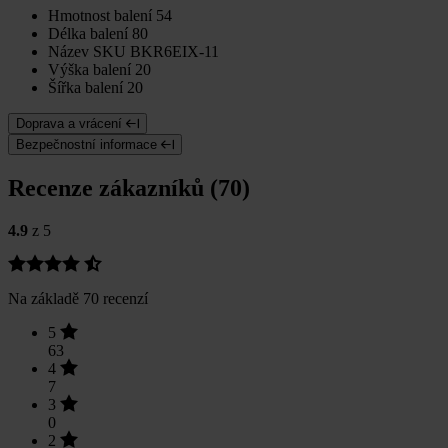
Hmotnost balení
54
Délka balení
80
Název SKU
BKR6EIX-11
Výška balení
20
Šířka balení
20
Doprava a vrácení
Bezpečnostní informace
Recenze zákazníků (70)
4.9
z 5
Na základě 70 recenzí
5
63
4
7
3
0
2