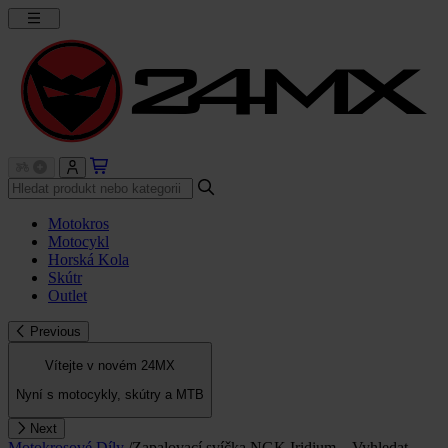
Motokros
Motocykl
Horská Kola
Skútr
Outlet
Previous
Vítejte v novém 24MX
Nyní s motocykly, skútry a MTB
Next
Motokrosové Díly
/
Zapalovací svíčka NGK Iridium – Vyhledat