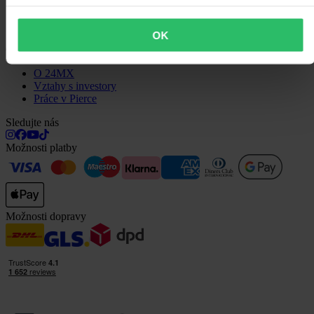
Otázky a odpovědi
Kontaktujte zákaznickou podporu
OK
O nás
O 24MX
Vztahy s investory
Práce v Pierce
Sledujte nás
Možnosti platby
Možnosti dopravy