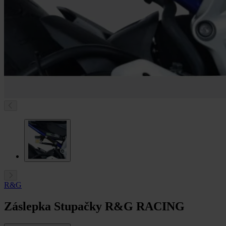
R&G
Záslepka Stupačky R&G RACING