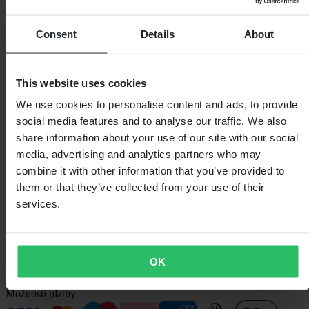
Obchodní podmínky
Zásady ochrany osobních údajů
Doprava a doručení
Consent
Details
About
Platba
Vrácení
Právo na odstoupení
Informace o recyklaci
This website uses cookies
Reklamace a stížnosti
Stav objednávky
We use cookies to personalise content and ads, to provide
Prohlášení o shodě
social media features and to analyse our traffic. We also
share information about your use of our site with our social
Zákaznická podpora
media, advertising and analytics partners who may
Otázky a odpovědi
combine it with other information that you’ve provided to
Kontaktujte zákaznickou podporu
them or that they’ve collected from your use of their
O nás
services.
O 24MX
Vztahy s investory
Práce v Pierce
OK
Sledujte nás
Možnosti platby