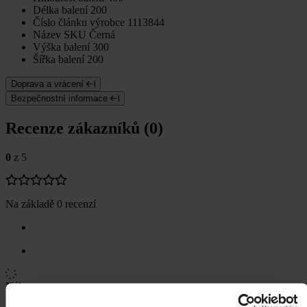
Délka balení
200
Číslo článku výrobce
1113844
Název SKU
Černá
Výška balení
300
Šířka balení
200
Doprava a vrácení
Bezpečnostní informace
Recenze zákazníků (0)
0
z 5
Na základě 0 recenzí
Nákupy