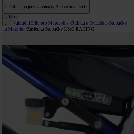
Pořiďte si stojany a zvedáky
Podívejte se na to
Next
Náhradní Díly pro Motocykly
/
Řídítka a Ovládání
/
Stupačky
…
na Motorku
/
Záslepka Stupačky R&G RACING