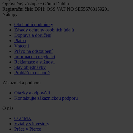
Oprávněný zástupce: Göran Dahlin
Registrační číslo DPH: OSS VAT NO SE556763159201
Nákupy
Obchodní podmínky
Zásady ochrany osobních údajů
Doprava a doručení
Platba
Vrácení
Právo na odstoupení
Informace o recyklaci
Reklamace a stížnosti
Stav objednávky
Prohlášení o shodě
Zákaznická podpora
Otázky a odpovědi
Kontaktujte zákaznickou podporu
O nás
O 24MX
Vztahy s investory
Práce v Pierce