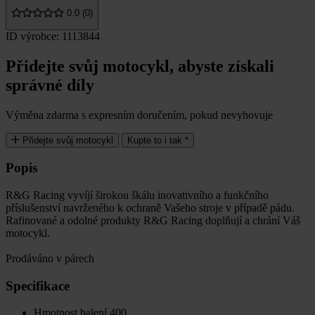
0.0 (0)
ID výrobce: 1113844
Přidejte svůj motocykl, abyste získali
správné díly
Výměna zdarma s expresním doručením, pokud nevyhovuje
Přidejte svůj motocykl
Kupte to i tak *
Popis
R&G Racing vyvíjí širokou škálu inovativního a funkčního
příslušenství navrženého k ochraně Vašeho stroje v případě pádu.
Rafinované a odolné produkty R&G Racing doplňují a chrání Váš
motocykl.
Prodáváno v párech
Specifikace
Hmotnost balení
400