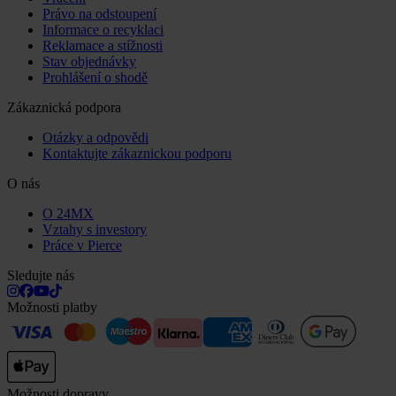
Právo na odstoupení
Informace o recyklaci
Reklamace a stížnosti
Stav objednávky
Prohlášení o shodě
Zákaznická podpora
Otázky a odpovědi
Kontaktujte zákaznickou podporu
O nás
O 24MX
Vztahy s investory
Práce v Pierce
Sledujte nás
Možnosti platby
Možnosti dopravy