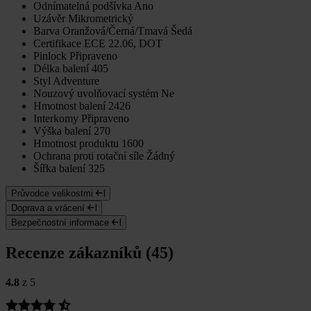
Odnímatelná podšívka
Ano
Uzávěr
Mikrometrický
Barva
Oranžová/Černá/Tmavá Šedá
Certifikace
ECE 22.06, DOT
Pinlock
Připraveno
Délka balení
405
Styl
Adventure
Nouzový uvolňovací systém
Ne
Hmotnost balení
2426
Interkomy
Připraveno
Výška balení
270
Hmotnost produktu
1600
Ochrana proti rotační síle
Žádný
Šířka balení
325
Průvodce velikostmi
Doprava a vrácení
Bezpečnostní informace
Recenze zákazníků (45)
4.8
z 5