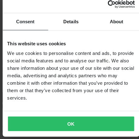
Consent
Details
About
This website uses cookies
Vyberte velikost helmy
We use cookies to personalise content and ads, to provide
social media features and to analyse our traffic. We also
Průvodce velikostmi
share information about your use of our site with our social
S
M
L
XL
XXL
Nízký stav zásob
media, advertising and analytics partners who may
Přidat do košíku
combine it with other information that you’ve provided to
them or that they’ve collected from your use of their
services.
Standardní 3–5 dní
OK