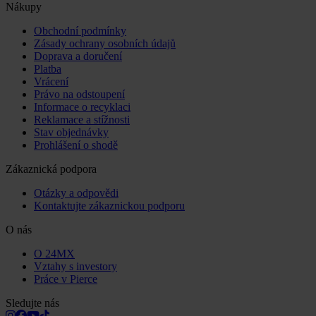
Nákupy
Obchodní podmínky
Zásady ochrany osobních údajů
Doprava a doručení
Platba
Vrácení
Právo na odstoupení
Informace o recyklaci
Reklamace a stížnosti
Stav objednávky
Prohlášení o shodě
Zákaznická podpora
Otázky a odpovědi
Kontaktujte zákaznickou podporu
O nás
O 24MX
Vztahy s investory
Práce v Pierce
Sledujte nás