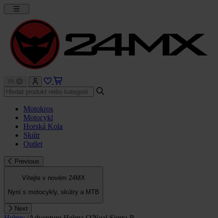
Motokros
Motocykl
Horská Kola
Skútr
Outlet
Previous
Vítejte v novém 24MX
Nyní s motocykly, skútry a MTB
Next
Helmy
/
Adventure Helma O'Neal Sierra R