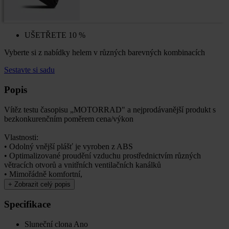
UŠETŘETE 10 %
Vyberte si z nabídky helem v různých barevných kombinacích
Sestavte si sadu
Popis
Vítěz testu časopisu „MOTORRAD" a nejprodávanější produkt s
bezkonkurenčním poměrem cena/výkon
Vlastnosti:
• Odolný vnější plášť je vyroben z ABS
• Optimalizované proudění vzduchu prostřednictvím různých
větracích otvorů a vnitřních ventilačních kanálků
• Mimořádně komfortní,
+
Zobrazit celý popis
Specifikace
Sluneční clona
Ano