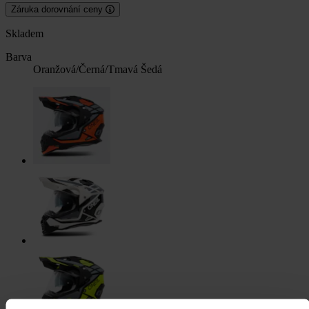
Záruka dorovnání ceny
Skladem
Barva
Oranžová/Černá/Tmavá Šedá