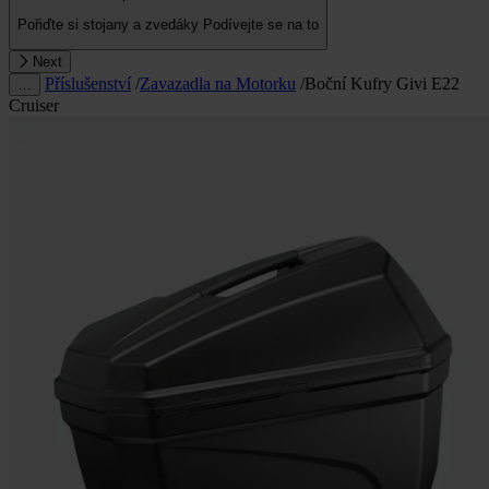
Pořiďte si stojany a zvedáky
Podívejte se na to
Next
Příslušenství
/
Zavazadla na Motorku
/
Boční Kufry Givi E22
…
Cruiser