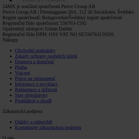
24MX je součástí společnosti Pierce Group AB
Pierce Group AB | Fleminggatan 20A, 112 26 Stockholm, Švédsko
Registr společností: Bolagsverket/Švédský registr společností
Registrační číslo společnosti: 556763-1592
Oprávněný zástupce: Göran Dahlin
Registrační číslo DPH: OSS VAT NO SE556763159201
Nákupy
Obchodní podmínky
Zásady ochrany osobních údajů
Doprava a doručení
Platba
Vrácení
Právo na odstoupení
Informace o recyklaci
Reklamace a stížnosti
Stav objednávky
Prohlášení o shodě
Zákaznická podpora
Otázky a odpovědi
Kontaktujte zákaznickou podporu
O nás