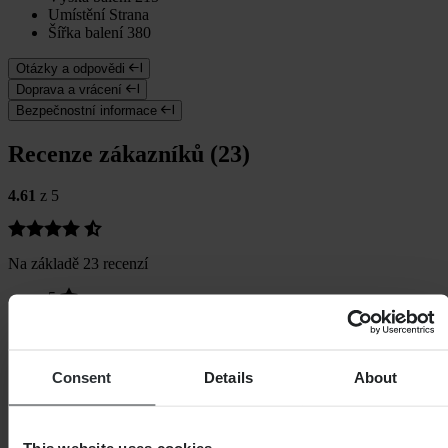
Umístění
Strana
Šířka balení
380
Otázky a odpovědi
Doprava a vrácení
Bezpečnostní informace
Recenze zákazníků (23)
4.61
z 5
Na základě 23 recenzí
5
17
4
3
3
Consent
Details
About
3
2
0
1