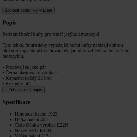
Zobrazit podmínky vrácení
Popis
Perfektní boční kufry pro téměř jakýkoli motocykl!
Tyto lehké, futuristicky vypadající boční kufry nabízejí dobrou
úložnou kapacitu při zachování elegantního vzhledu a linií vašeho
motocyklu.
• Prodávají se jako pár
• Černá plastová konstrukce
• Kapacita: každý 22 litrů
• Rozměry: 47
+
Zobrazit celý popis
Specifikace
Hmotnost balení
1923
Délka balení
465
Číslo článku výrobce
E22N
Název SKU
E22N
Výška balení
215