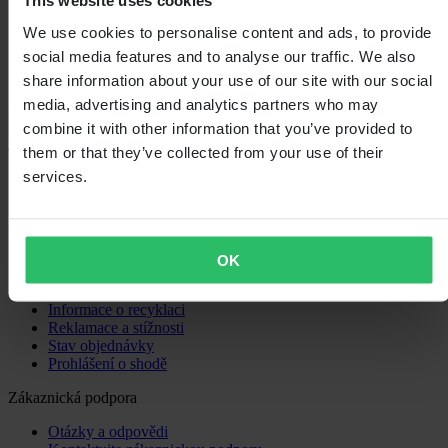
This website uses cookies
0
We use cookies to personalise content and ads, to provide
social media features and to analyse our traffic. We also
share information about your use of our site with our social
media, advertising and analytics partners who may
Načítání...
combine it with other information that you’ve provided to
them or that they’ve collected from your use of their
Nákupy
services.
Obchodní podmínky
Zásady ochrany osobních údajů
Doprava a doručení
Platba
OK
Vrácení
Právo na odstoupení
Informace o recyklaci
Reklamace a stížnosti
Stav objednávky
Prohlášení o shodě
Zákaznická podpora
Otázky a odpovědi