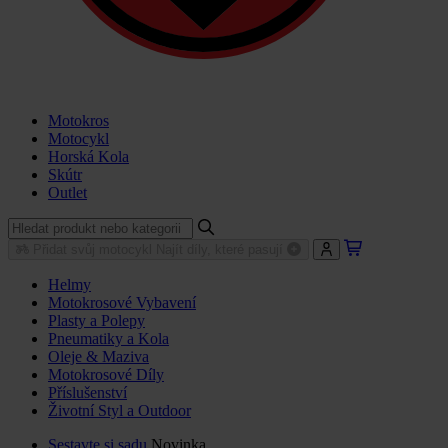
Motokros
Motocykl
Horská Kola
Skútr
Outlet
Přidat svůj motocykl
Najít díly, které pasují
Helmy
Motokrosové Vybavení
Plasty a Polepy
Pneumatiky a Kola
Oleje & Maziva
Motokrosové Díly
Příslušenství
Životní Styl a Outdoor
Sestavte si sadu
Novinka