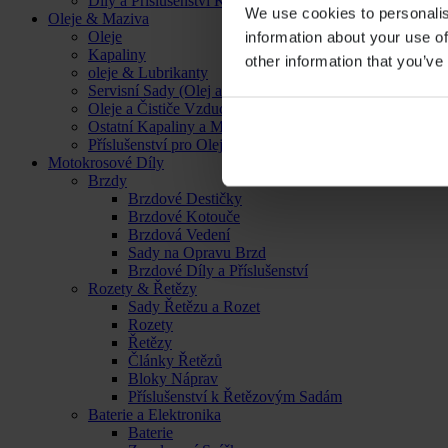
Díly a Příslušenství Kol
We use cookies to personalis
Oleje & Maziva
Oleje
information about your use of
Kapaliny
other information that you’ve
oleje & Lubrikanty
Servisní Sady (Olej a Filtr)
Oleje a Čističe Vzduchových Filtrů
Ostatní Kapaliny a Maziva
Příslušenství pro Oleje, Kapaliny a Maziva
Motokrosové Díly
Brzdy
Brzdové Destičky
Brzdové Kotouče
Brzdová Vedení
Sady na Opravu Brzd
Brzdové Díly a Příslušenství
Rozety & Řetězy
Sady Řetězu a Rozet
Rozety
Řetězy
Články Řetězů
Bloky Náprav
Příslušenství k Řetězovým Sadám
Baterie a Elektronika
Baterie