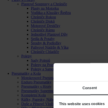
Plastové Soupravy a Chrániče
Plasty na Motorku
Vodítka a Kluzáky Řetězu
Chrániče Rukou
Chrániče Disků
Motorové Destičky
Chrániče Rámu
Jednotlivé Plastové Díly
Sedla & Potahy
Šrouby & Podložky
Palivové Nádrže & Víka
Chrániče Chladiče
Polepy
Sady Polepů
Polepy na Poznávací Značku
Polepy a Samolepky
Pneumatiky a Kola
Motokrosové Pneumatiky
Enduro Pneumatiky
Pneumatiky s Hroty
Consent
Pneumatiky Supermoto
Kompletní Kola
Ráfky, Paprsky, Náboje a Ložiska
This website uses cookies
Duše a Pěnové Vložky