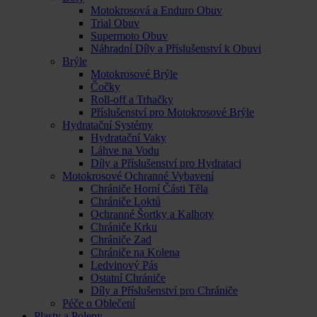
Motokrosová a Enduro Obuv
Trial Obuv
Supermoto Obuv
Náhradní Díly a Příslušenství k Obuvi
Brýle
Motokrosové Brýle
Čočky
Roll-off a Trhačky
Příslušenství pro Motokrosové Brýle
Hydratační Systémy
Hydratační Vaky
Láhve na Vodu
Díly a Příslušenství pro Hydrataci
Motokrosové Ochranné Vybavení
Chrániče Horní Části Těla
Chrániče Loktů
Ochranné Šortky a Kalhoty
Chrániče Krku
Chrániče Zad
Chrániče na Kolena
Ledvinový Pás
Ostatní Chrániče
Díly a Příslušenství pro Chrániče
Péče o Oblečení
Plasty a Polepy