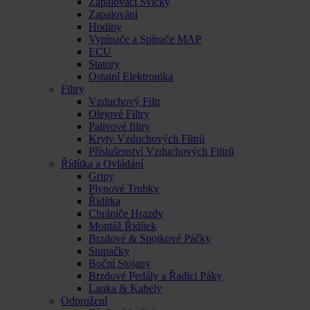
Zapalovací Svíčky
Zapalování
Hodiny
Vypínače a Spínače MAP
ECU
Statory
Ostatní Elektronika
Filtry
Vzduchový Filtr
Olejové Filtry
Palivové filtry
Kryty Vzduchových Filtrů
Příslušenství Vzduchových Filtrů
Řídítka a Ovládání
Gripy
Plynové Trubky
Řidítka
Chrániče Hrazdy
Montáž Řidítek
Brzdové & Spojkové Páčky
Stupačky
Boční Stojany
Brzdové Pedály a Řadicí Páky
Lanka & Kabely
Odpružení