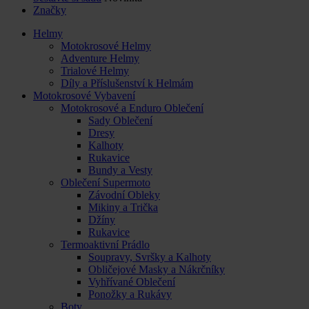
Značky
Helmy
Motokrosové Helmy
Adventure Helmy
Trialové Helmy
Díly a Příslušenství k Helmám
Motokrosové Vybavení
Motokrosové a Enduro Oblečení
Sady Oblečení
Dresy
Kalhoty
Rukavice
Bundy a Vesty
Oblečení Supermoto
Závodní Obleky
Mikiny a Trička
Džíny
Rukavice
Termoaktivní Prádlo
Soupravy, Svršky a Kalhoty
Obličejové Masky a Nákrčníky
Vyhřívané Oblečení
Ponožky a Rukávy
Boty