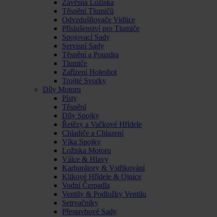
Závěsná Ložiska
Těsnění Tlumičů
Odvzdušňovače Vidlice
Příslušenství pro Tlumiče
Spojovací Sady
Servisní Sady
Těsnění a Pouzdra
Tlumiče
Zařízení Holeshot
Trojité Svorky
Díly Motoru
Písty
Těsnění
Díly Spojky
Řetězy a Vačkové Hřídele
Chladiče a Chlazení
Víka Spojky
Ložiska Motoru
Válce & Hlavy
Karburátory & Vstřikování
Klikové Hřídele & Ojnice
Vodní Čerpadla
Ventily & Podložky Ventilu
Setrvačníky
Přestavbové Sady