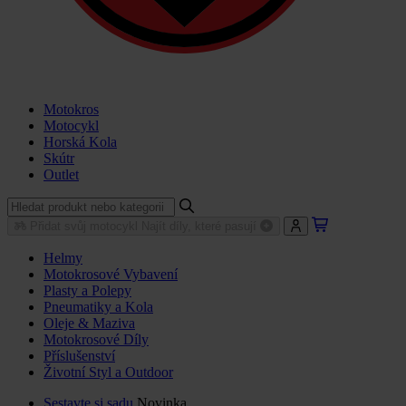
Motokros
Motocykl
Horská Kola
Skútr
Outlet
Přidat svůj motocykl
Najít díly, které pasují
Helmy
Motokrosové Vybavení
Plasty a Polepy
Pneumatiky a Kola
Oleje & Maziva
Motokrosové Díly
Příslušenství
Životní Styl a Outdoor
Sestavte si sadu
Novinka