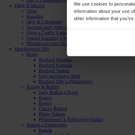
Díly a Příslušenství Kol
We use cookies to personalis
Oleje & Maziva
Oleje
information about your use of
Kapaliny
other information that you’ve
oleje & Lubrikanty
Servisní Sady (Olej a Filtr)
Oleje a Čističe Vzduchových Filtrů
Ostatní Kapaliny a Maziva
Příslušenství pro Oleje, Kapaliny a Maziva
Motokrosové Díly
Brzdy
Brzdové Destičky
Brzdové Kotouče
Brzdová Vedení
Sady na Opravu Brzd
Brzdové Díly a Příslušenství
Rozety & Řetězy
Sady Řetězu a Rozet
Rozety
Řetězy
Články Řetězů
Bloky Náprav
Příslušenství k Řetězovým Sadám
Baterie a Elektronika
Baterie