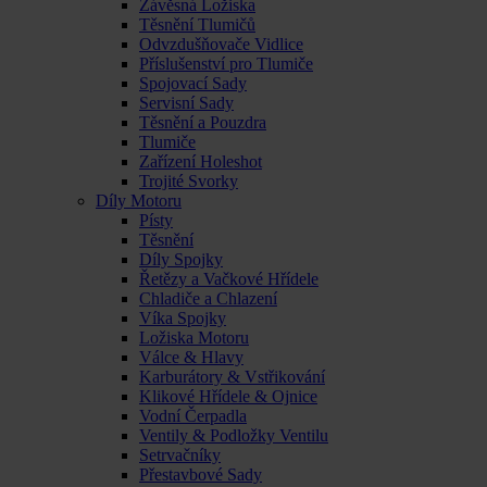
Závěsná Ložiska
Těsnění Tlumičů
Odvzdušňovače Vidlice
Příslušenství pro Tlumiče
Spojovací Sady
Servisní Sady
Těsnění a Pouzdra
Tlumiče
Zařízení Holeshot
Trojité Svorky
Díly Motoru
Písty
Těsnění
Díly Spojky
Řetězy a Vačkové Hřídele
Chladiče a Chlazení
Víka Spojky
Ložiska Motoru
Válce & Hlavy
Karburátory & Vstřikování
Klikové Hřídele & Ojnice
Vodní Čerpadla
Ventily & Podložky Ventilu
Setrvačníky
Přestavbové Sady