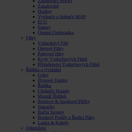
Zapalovací Svíčky
Zapalování
Hodiny
Vypínače a Spínače MAP
ECU
Statory
Ostatní Elektronika
Filtry
Vzduchový Filtr
Olejové Filtry
Palivové filtry
Kryty Vzduchových Filtrů
Příslušenství Vzduchových Filtrů
Řídítka a Ovládání
Gripy
Plynové Trubky
Řidítka
Chrániče Hrazdy
Montáž Řidítek
Brzdové & Spojkové Páčky
Stupačky
Boční Stojany
Brzdové Pedály a Řadicí Páky
Lanka & Kabely
Odpružení