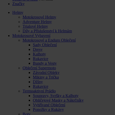
Značky
Helmy
Motokrosové Helmy
Adventure Helmy
Trialové Helmy
Díly a Příslušenství k Helmám
Motokrosové Vybavení
Motokrosové a Enduro Oblečení
Sady Oblečení
Dresy
Kalhoty
Rukavice
Bundy a Vesty
Oblečení Supermoto
Závodní Obleky
Mikiny a Trička
Džíny
Rukavice
Termoaktivní Prádlo
Soupravy, Svršky a Kalhoty
Obličejové Masky a Nákrčníky
Vyhřívané Oblečení
Ponožky a Rukávy
Boty