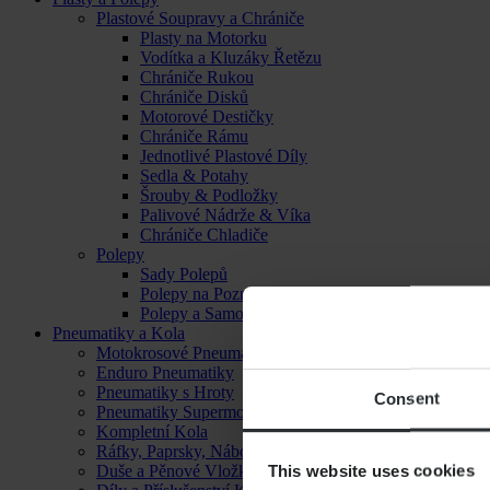
Plastové Soupravy a Chrániče
Plasty na Motorku
Vodítka a Kluzáky Řetězu
Chrániče Rukou
Chrániče Disků
Motorové Destičky
Chrániče Rámu
Jednotlivé Plastové Díly
Sedla & Potahy
Šrouby & Podložky
Palivové Nádrže & Víka
Chrániče Chladiče
Polepy
Sady Polepů
Polepy na Poznávací Značku
Polepy a Samolepky
Pneumatiky a Kola
Motokrosové Pneumatiky
Enduro Pneumatiky
Pneumatiky s Hroty
Consent
Pneumatiky Supermoto
Kompletní Kola
Ráfky, Paprsky, Náboje a Ložiska
This website uses cookies
Duše a Pěnové Vložky