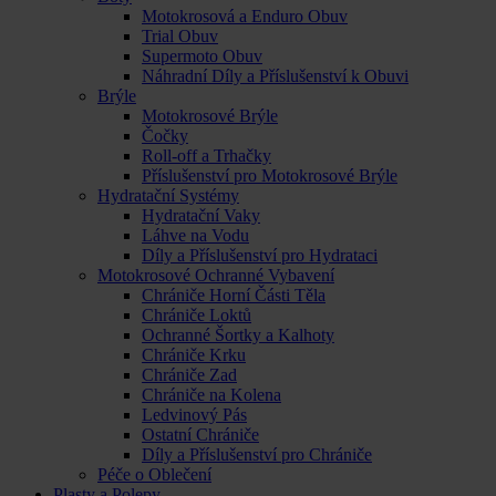
Motokrosová a Enduro Obuv
Trial Obuv
Supermoto Obuv
Náhradní Díly a Příslušenství k Obuvi
Brýle
Motokrosové Brýle
Čočky
Roll-off a Trhačky
Příslušenství pro Motokrosové Brýle
Hydratační Systémy
Hydratační Vaky
Láhve na Vodu
Díly a Příslušenství pro Hydrataci
Motokrosové Ochranné Vybavení
Chrániče Horní Části Těla
Chrániče Loktů
Ochranné Šortky a Kalhoty
Chrániče Krku
Chrániče Zad
Chrániče na Kolena
Ledvinový Pás
Ostatní Chrániče
Díly a Příslušenství pro Chrániče
Péče o Oblečení
Plasty a Polepy