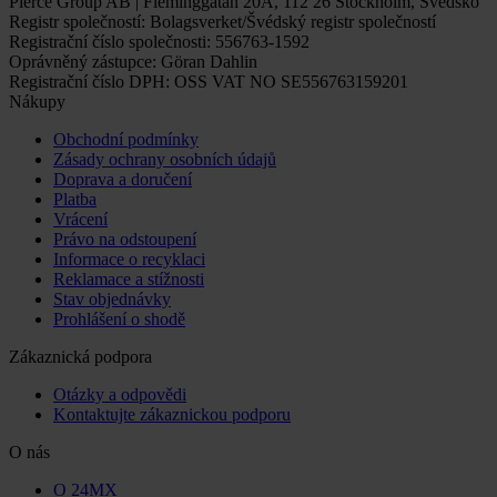
Pierce Group AB | Fleminggatan 20A, 112 26 Stockholm, Švédsko
Registr společností: Bolagsverket/Švédský registr společností
Registrační číslo společnosti: 556763-1592
Oprávněný zástupce: Göran Dahlin
Registrační číslo DPH: OSS VAT NO SE556763159201
Nákupy
Obchodní podmínky
Zásady ochrany osobních údajů
Doprava a doručení
Platba
Vrácení
Právo na odstoupení
Informace o recyklaci
Reklamace a stížnosti
Stav objednávky
Prohlášení o shodě
Zákaznická podpora
Otázky a odpovědi
Kontaktujte zákaznickou podporu
O nás
O 24MX