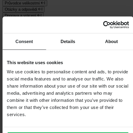
Průvodce velikostmi
Otázky a odpovědi
Doprava a vrácení
Bezpečnostní informace
Recenze zákazníků (25)
Consent
Details
About
4.8
z 5
This website uses cookies
Na základě 25 recenzí
We use cookies to personalise content and ads, to provide
5
social media features and to analyse our traffic. We also
22
share information about your use of our site with our social
4
media, advertising and analytics partners who may
2
3
combine it with other information that you’ve provided to
0
them or that they’ve collected from your use of their
2
services.
1
1
0