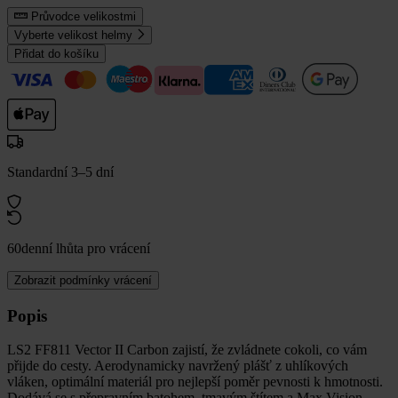
Průvodce velikostmi
Vyberte velikost helmy
Přidat do košíku
Standardní 3–5 dní
60denní lhůta pro vrácení
Zobrazit podmínky vrácení
Popis
LS2 FF811 Vector II Carbon zajistí, že zvládnete cokoli, co vám
přijde do cesty. Aerodynamicky navržený plášť z uhlíkových
vláken, optimální materiál pro nejlepší poměr pevnosti k hmotnosti.
Dodává se s přepravním batohem, tmavým štítem a Max Vision