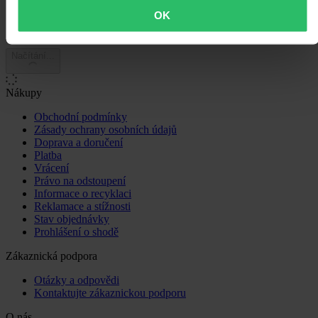
OK
Načítání...
Nákupy
Obchodní podmínky
Zásady ochrany osobních údajů
Doprava a doručení
Platba
Vrácení
Právo na odstoupení
Informace o recyklaci
Reklamace a stížnosti
Stav objednávky
Prohlášení o shodě
Zákaznická podpora
Otázky a odpovědi
Kontaktujte zákaznickou podporu
O nás