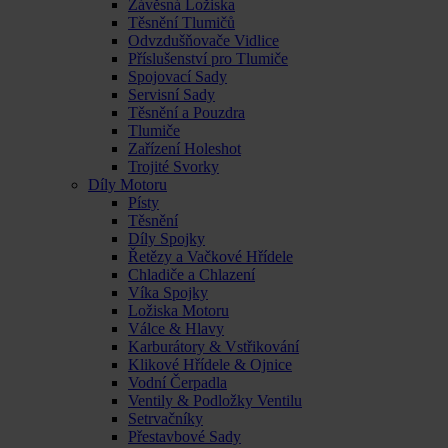
Závěsná Ložiska
Těsnění Tlumičů
Odvzdušňovače Vidlice
Příslušenství pro Tlumiče
Spojovací Sady
Servisní Sady
Těsnění a Pouzdra
Tlumiče
Zařízení Holeshot
Trojité Svorky
Díly Motoru
Písty
Těsnění
Díly Spojky
Řetězy a Vačkové Hřídele
Chladiče a Chlazení
Víka Spojky
Ložiska Motoru
Válce & Hlavy
Karburátory & Vstřikování
Klikové Hřídele & Ojnice
Vodní Čerpadla
Ventily & Podložky Ventilu
Setrvačníky
Přestavbové Sady