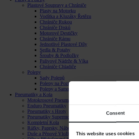
Plastové Soupravy a Chrániče
Plasty na Motorku
Vodítka a Kluzáky Řetězu
Chrániče Rukou
Chrániče Disků
Motorové Destičky
Chrániče Rámu
Jednotlivé Plastové Díly
Sedla & Potahy
Šrouby & Podložky
Palivové Nádrže & Víka
Chrániče Chladiče
Polepy
Sady Polepů
Polepy na Poznávací Značku
Polepy a Samolepky
Pneumatiky a Kola
Motokrosové Pneumatiky
Enduro Pneumatiky
Pneumatiky s Hroty
Consent
Pneumatiky Supermoto
Kompletní Kola
Ráfky, Paprsky, Náboje a Ložiska
This website uses cookies
Duše a Pěnové Vložky