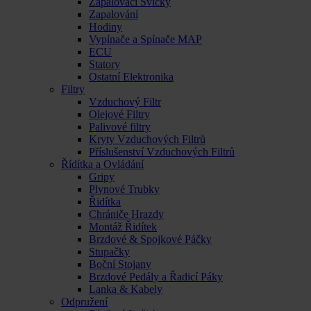
Zapalovací Svíčky
Zapalování
Hodiny
Vypínače a Spínače MAP
ECU
Statory
Ostatní Elektronika
Filtry
Vzduchový Filtr
Olejové Filtry
Palivové filtry
Kryty Vzduchových Filtrů
Příslušenství Vzduchových Filtrů
Řídítka a Ovládání
Gripy
Plynové Trubky
Řidítka
Chrániče Hrazdy
Montáž Řidítek
Brzdové & Spojkové Páčky
Stupačky
Boční Stojany
Brzdové Pedály a Řadicí Páky
Lanka & Kabely
Odpružení