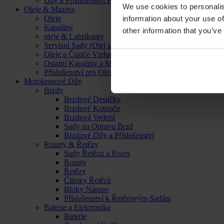
Díly a Příslušenství Kol
We use cookies to personalis
Oleje & Maziva
Oleje
information about your use of
Kapaliny
other information that you’ve
oleje & Lubrikanty
Servisní Sady (Olej a Filtr)
Oleje a Čističe Vzduchových Filtrů
Ostatní Kapaliny a Maziva
Příslušenství pro Oleje, Kapaliny a Maziva
Motokrosové Díly
Brzdy
Brzdové Destičky
Brzdové Kotouče
Brzdová Vedení
Sady na Opravu Brzd
Brzdové Díly a Příslušenství
Rozety & Řetězy
Sady Řetězu a Rozet
Rozety
Řetězy
Články Řetězů
Bloky Náprav
Příslušenství k Řetězovým Sadám
Baterie a Elektronika
Baterie