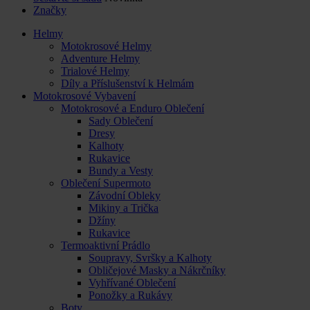
Značky
Helmy
Motokrosové Helmy
Adventure Helmy
Trialové Helmy
Díly a Příslušenství k Helmám
Motokrosové Vybavení
Motokrosové a Enduro Oblečení
Sady Oblečení
Dresy
Kalhoty
Rukavice
Bundy a Vesty
Oblečení Supermoto
Závodní Obleky
Mikiny a Trička
Džíny
Rukavice
Termoaktivní Prádlo
Soupravy, Svršky a Kalhoty
Obličejové Masky a Nákrčníky
Vyhřívané Oblečení
Ponožky a Rukávy
Boty