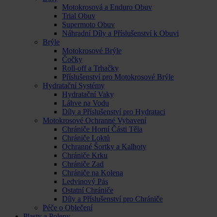
Motokrosová a Enduro Obuv
Trial Obuv
Supermoto Obuv
Náhradní Díly a Příslušenství k Obuvi
Brýle
Motokrosové Brýle
Čočky
Roll-off a Trhačky
Příslušenství pro Motokrosové Brýle
Hydratační Systémy
Hydratační Vaky
Láhve na Vodu
Díly a Příslušenství pro Hydrataci
Motokrosové Ochranné Vybavení
Chrániče Horní Části Těla
Chrániče Loktů
Ochranné Šortky a Kalhoty
Chrániče Krku
Chrániče Zad
Chrániče na Kolena
Ledvinový Pás
Ostatní Chrániče
Díly a Příslušenství pro Chrániče
Péče o Oblečení
Plasty a Polepy