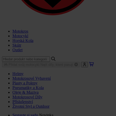
Motokros
Motocykl
Horská Kola
Skútr
Outlet
Přidat svůj motocykl
Najít díly, které pasují
Helmy
Motokrosové Vybavení
Plasty a Polepy
Pneumatiky a Kola
Oleje & Maziva
Motokrosové Díly
Příslušenství
Životní Styl a Outdoor
Sestavte si sadu
Novinka