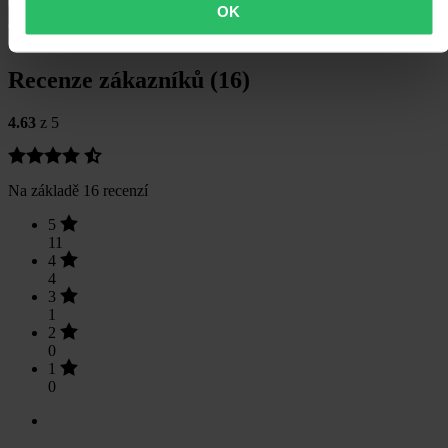
OK
Doprava a vrácení
Bezpečnostní informace
Recenze zákazníků (16)
4.63
z 5
Na základě 16 recenzí
5
11
4
4
3
1
2
0
1
0