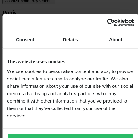
Zobrazit podmínky vrácení
Popis
Snadno použitelná ledvinka ze 100% odolného polyesteru. Pás je
nastavitelný a ledvinka nabízí celkem 5 kapes pro všechny vaše
věci.
Consent
Details
About
- Nastavitelný bederní pás
- 2 přední kapsy na zip
- 2 boční kapsy na zip
This website uses cookies
- 1 zadní kapsa na zip
We use cookies to personalise content and ads, to provide
32x12x8
social media features and to analyse our traffic. We also
share information about your use of our site with our social
Specifikace
media, advertising and analytics partners who may
Hmotnost balení
154
combine it with other information that you’ve provided to
Voděodolný
Ne
them or that they’ve collected from your use of their
Barva
Černá
Délka balení
315
services.
Název SKU
Univerzální velikost
Výška balení
40
Šířka balení
135