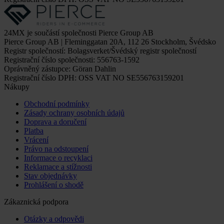
24MX je součástí společnosti Pierce Group AB
Pierce Group AB | Fleminggatan 20A, 112 26 Stockholm, Švédsko
Registr společností: Bolagsverket/Švédský registr společností
Registrační číslo společnosti: 556763-1592
Oprávněný zástupce: Göran Dahlin
Registrační číslo DPH: OSS VAT NO SE556763159201
Nákupy
Obchodní podmínky
Zásady ochrany osobních údajů
Doprava a doručení
Platba
Vrácení
Právo na odstoupení
Informace o recyklaci
Reklamace a stížnosti
Stav objednávky
Prohlášení o shodě
Zákaznická podpora
Otázky a odpovědi