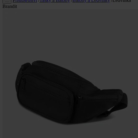
Příslušenství
/
Tašky a Batohy
/
Batohy a Ledvinky
/
Ledvinka
…
Brandit