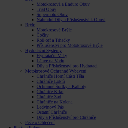
Motokrosová a Enduro Obuv
Trial Obuv
Supermoto Obuv
Náhradní Díly a Příslušenství k Obuvi
Brýle
Motokrosové Brýle
Čočky
Roll-off a Trhačky
Příslušenství pro Motokrosové Brýle
Hydratační Systémy
Hydratační Vaky
Láhve na Vodu
Díly a Příslušenství pro Hydrataci
Motokrosové Ochranné Vybavení
Chrániče Horní Části Těla
Chrániče Loktů
Ochranné Šortky a Kalhoty
Chrániče Krku
Chrániče Zad
Chrániče na Kolena
Ledvinový Pás
Ostatní Chrániče
Díly a Příslušenství pro Chrániče
Péče o Oblečení
Plasty a Polepy