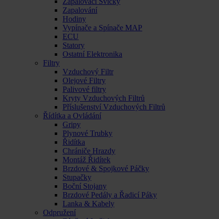
Zapalovací Svíčky
Zapalování
Hodiny
Vypínače a Spínače MAP
ECU
Statory
Ostatní Elektronika
Filtry
Vzduchový Filtr
Olejové Filtry
Palivové filtry
Kryty Vzduchových Filtrů
Příslušenství Vzduchových Filtrů
Řídítka a Ovládání
Gripy
Plynové Trubky
Řidítka
Chrániče Hrazdy
Montáž Řidítek
Brzdové & Spojkové Páčky
Stupačky
Boční Stojany
Brzdové Pedály a Řadicí Páky
Lanka & Kabely
Odpružení