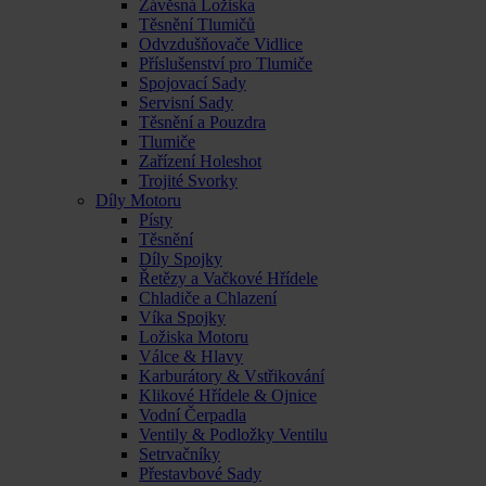
Závěsná Ložiska
Těsnění Tlumičů
Odvzdušňovače Vidlice
Příslušenství pro Tlumiče
Spojovací Sady
Servisní Sady
Těsnění a Pouzdra
Tlumiče
Zařízení Holeshot
Trojité Svorky
Díly Motoru
Písty
Těsnění
Díly Spojky
Řetězy a Vačkové Hřídele
Chladiče a Chlazení
Víka Spojky
Ložiska Motoru
Válce & Hlavy
Karburátory & Vstřikování
Klikové Hřídele & Ojnice
Vodní Čerpadla
Ventily & Podložky Ventilu
Setrvačníky
Přestavbové Sady