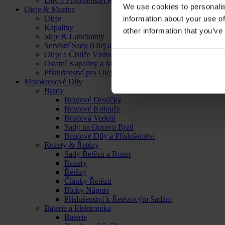
Díly a Příslušenství Kol
We use cookies to personalis
Oleje & Maziva
Oleje
information about your use of
Kapaliny
other information that you’ve
oleje & Lubrikanty
Servisní Sady (Olej a Filtr)
Oleje a Čističe Vzduchových Filtrů
Ostatní Kapaliny a Maziva
Příslušenství pro Oleje, Kapaliny a Maziva
Motokrosové Díly
Brzdy
Brzdové Destičky
Brzdové Kotouče
Brzdová Vedení
Sady na Opravu Brzd
Brzdové Díly a Příslušenství
Rozety & Řetězy
Sady Řetězu a Rozet
Rozety
Řetězy
Články Řetězů
Bloky Náprav
Příslušenství k Řetězovým Sadám
Baterie a Elektronika
Baterie