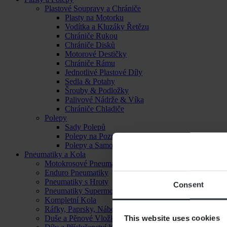
Plastové Soupravy a Chrániče
Plasty na Motorku
Vodítka a Kluzáky Řetězu
Chrániče Rukou
Chrániče Disků
Motorové Destičky
Chrániče Rámu
Jednotlivé Plastové Díly
Sedla & Potahy
Šrouby & Podložky
Palivové Nádrže & Víka
Chrániče Chladiče
Polepy
Sady Polepů
Polepy na Poznávací Značku
Polepy a Samolepky
Pneumatiky a Kola
Motokrosové Pneumatiky
Enduro Pneumatiky
Pneumatiky s Hroty
Consent
Pneumatiky Supermoto
Kompletní Kola
Ráfky, Paprsky, Náboje a Ložiska
This website uses cookies
Duše a Pěnové Vložky