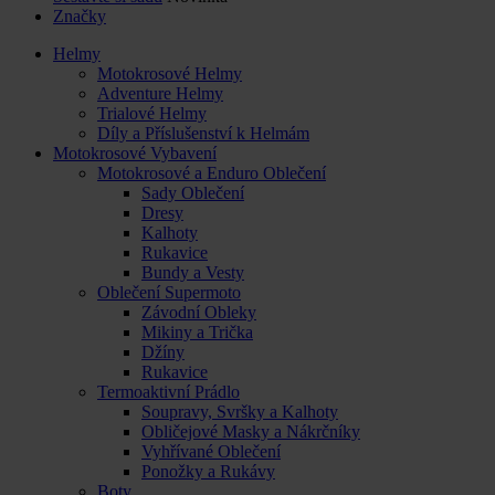
Značky
Helmy
Motokrosové Helmy
Adventure Helmy
Trialové Helmy
Díly a Příslušenství k Helmám
Motokrosové Vybavení
Motokrosové a Enduro Oblečení
Sady Oblečení
Dresy
Kalhoty
Rukavice
Bundy a Vesty
Oblečení Supermoto
Závodní Obleky
Mikiny a Trička
Džíny
Rukavice
Termoaktivní Prádlo
Soupravy, Svršky a Kalhoty
Obličejové Masky a Nákrčníky
Vyhřívané Oblečení
Ponožky a Rukávy
Boty