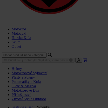
Motokros
Motocykl
Horská Kola
Skútr
Outlet
Přidat svůj motocykl
Najít díly, které pasují
Helmy
Motokrosové Vybavení
Plasty a Polepy
Pneumatiky a Kola
Oleje & Maziva
Motokrosové Díly
Příslušenství
Životní Styl a Outdoor
Sestavte si sadu
Novinka