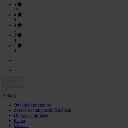
5
13
4
0
3
1
2
0
1
0
Načítání...
Nákupy
Obchodní podmínky
Zásady ochrany osobních údajů
Doprava a doručení
Platba
Vrácení