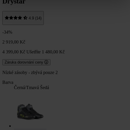
Drystar
4.9 (14)
-34%
2 919,00 Kč
4 399,00 Kč
Ušetříte 1 480,00 Kč
Záruka dorovnání ceny
Nízké zásoby - zbývá pouze 2
Barva
Černá/Tmavá Šedá