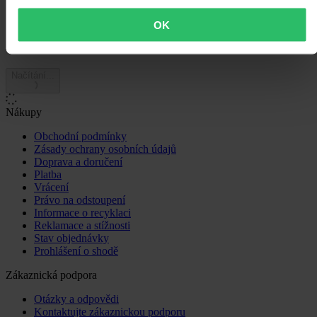
0
OK
Načítání...
Nákupy
Obchodní podmínky
Zásady ochrany osobních údajů
Doprava a doručení
Platba
Vrácení
Právo na odstoupení
Informace o recyklaci
Reklamace a stížnosti
Stav objednávky
Prohlášení o shodě
Zákaznická podpora
Otázky a odpovědi
Kontaktujte zákaznickou podporu