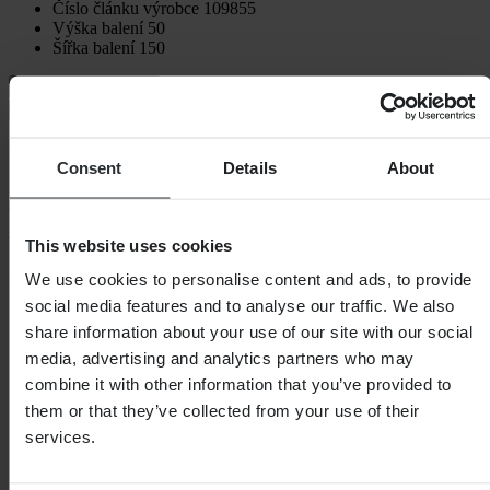
Číslo článku výrobce
109855
Výška balení
50
Šířka balení
150
Doprava a vrácení
Bezpečnostní informace
Recenze zákazníků (3)
Consent
Details
About
5
z 5
This website uses cookies
Na základě 3 recenzí
We use cookies to personalise content and ads, to provide
social media features and to analyse our traffic. We also
5
share information about your use of our site with our social
3
4
media, advertising and analytics partners who may
0
combine it with other information that you’ve provided to
3
them or that they’ve collected from your use of their
0
2
services.
0
1