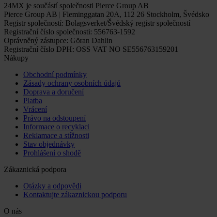
24MX je součástí společnosti Pierce Group AB
Pierce Group AB | Fleminggatan 20A, 112 26 Stockholm, Švédsko
Registr společností: Bolagsverket/Švédský registr společností
Registrační číslo společnosti: 556763-1592
Oprávněný zástupce: Göran Dahlin
Registrační číslo DPH: OSS VAT NO SE556763159201
Nákupy
Obchodní podmínky
Zásady ochrany osobních údajů
Doprava a doručení
Platba
Vrácení
Právo na odstoupení
Informace o recyklaci
Reklamace a stížnosti
Stav objednávky
Prohlášení o shodě
Zákaznická podpora
Otázky a odpovědi
Kontaktujte zákaznickou podporu
O nás