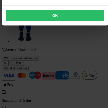
OK
Vyberte velikost obuvi
Průvodce velikostmi
M
L
XXL
Přidat do košíku
Standardní 3–5 dní