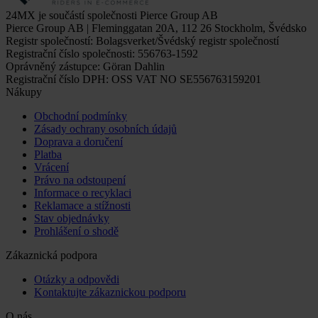
24MX je součástí společnosti Pierce Group AB
Pierce Group AB | Fleminggatan 20A, 112 26 Stockholm, Švédsko
Registr společností: Bolagsverket/Švédský registr společností
Registrační číslo společnosti: 556763-1592
Oprávněný zástupce: Göran Dahlin
Registrační číslo DPH: OSS VAT NO SE556763159201
Nákupy
Obchodní podmínky
Zásady ochrany osobních údajů
Doprava a doručení
Platba
Vrácení
Právo na odstoupení
Informace o recyklaci
Reklamace a stížnosti
Stav objednávky
Prohlášení o shodě
Zákaznická podpora
Otázky a odpovědi
Kontaktujte zákaznickou podporu
O nás