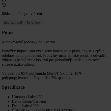
60denní lhůta pro vrácení
Zobrazit podmínky vrácení
Popis
Motokrosové ponožky od Acerbis!
Ponožky Impact jsou vyztuženy kolem pat a prstů, aby se zlepšila
odolnost proti opotřebení. Prodyšný materiál také pomáhá odvádět
vlhkost a je šitý zcela bez švů pro pohodlnější nošení a zároveň
snižuje riziko odření.
Vyrobeny z 85% polyamidu Meryl® Skinlife, 10%
polypropylenového Dryarn® a 5% spandexu.
Specifikace
Hmotnost balení
88
Barva
Černá/Červená
Délka balení
290
Číslo článku výrobce
0021633.323.067