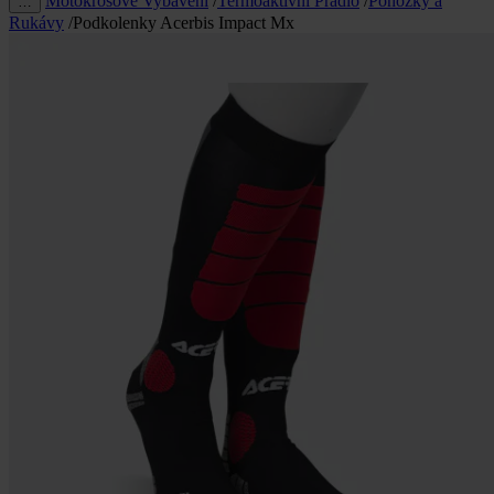
Motokrosové Vybavení
/
Termoaktivní Prádlo
/
Ponožky a
…
Rukávy
/
Podkolenky Acerbis Impact Mx