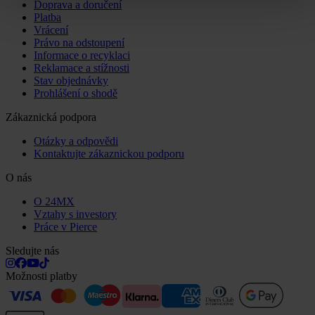
Doprava a doručení
Platba
Vrácení
Právo na odstoupení
Informace o recyklaci
Reklamace a stížnosti
Stav objednávky
Prohlášení o shodě
Zákaznická podpora
Otázky a odpovědi
Kontaktujte zákaznickou podporu
O nás
O 24MX
Vztahy s investory
Práce v Pierce
Sledujte nás
Možnosti platby