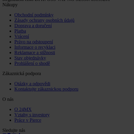
Nákupy
Obchodní podmínky
Zásady ochrany osobních údajů
Doprava a doručení
Platba
Vrácení
Právo na odstoupení
Informace o recyklaci
Reklamace a stížnosti
Stav objednávky
Prohlášení o shodě
Zákaznická podpora
Otázky a odpovědi
Kontaktujte zákaznickou podporu
O nás
O 24MX
Vztahy s investory
Práce v Pierce
Sledujte nás