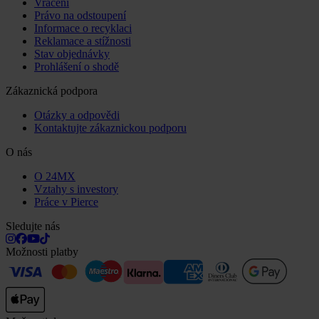
Vrácení
Právo na odstoupení
Informace o recyklaci
Reklamace a stížnosti
Stav objednávky
Prohlášení o shodě
Zákaznická podpora
Otázky a odpovědi
Kontaktujte zákaznickou podporu
O nás
O 24MX
Vztahy s investory
Práce v Pierce
Sledujte nás
Možnosti platby