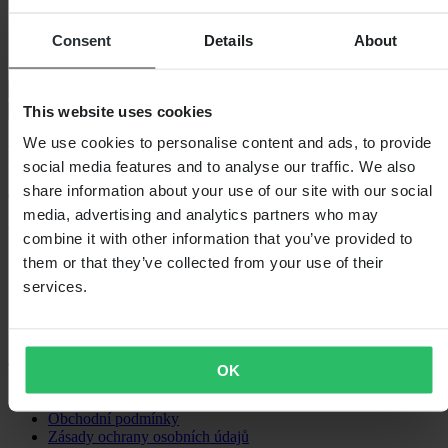
Výška balení
10
Umístění
Přední strana
Consent
Details
About
Šířka balení
150
Doprava a vrácení
This website uses cookies
Bezpečnostní informace
We use cookies to personalise content and ads, to provide
Recenze zákazníků (0)
social media features and to analyse our traffic. We also
share information about your use of our site with our social
0
z 5
media, advertising and analytics partners who may
combine it with other information that you’ve provided to
them or that they’ve collected from your use of their
Na základě 0 recenzí
services.
OK
Nákupy
Obchodní podmínky
Zásady ochrany osobních údajů