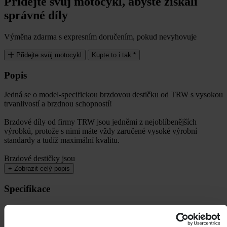
Přidejte svůj motocykl, abyste získali
správné díly
Výměna zdarma s expresním doručením, pokud nevyhovuje
Přidejte svůj motocykl
Kupte to i tak *
Popis
Jedná se o model-specifickou brzdovou destičku od TRW s vysokou
trvanlivostí a brzdnou schopností!
Brzdové díly od firmy TRW jsou jedněmi z nejoblíbenějších
výrobků, protože s nimi máte vždy zaručené vysoké výrobní
standardy a tudíž maximální kvalitu.
Brzdové destičky jsou
+
Zobrazit celý popis
Specifikace
Hmotnost balení
200
Délka balení
150
Název SKU
Brzdové Destičky Přední TRW Standard