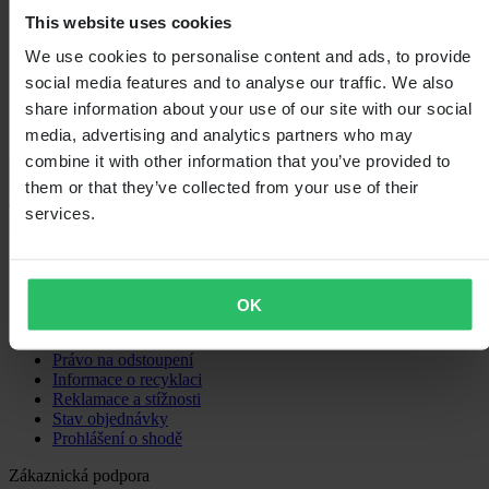
0
This website uses cookies
1
0
We use cookies to personalise content and ads, to provide
social media features and to analyse our traffic. We also
share information about your use of our site with our social
media, advertising and analytics partners who may
combine it with other information that you’ve provided to
Načítání...
them or that they’ve collected from your use of their
services.
Nákupy
Obchodní podmínky
Zásady ochrany osobních údajů
Doprava a doručení
OK
Platba
Vrácení
Právo na odstoupení
Informace o recyklaci
Reklamace a stížnosti
Stav objednávky
Prohlášení o shodě
Zákaznická podpora