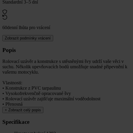
Standardní 3–5 dní
60denní lhůta pro vrácení
Zobrazit podmínky vrácení
Popis
Rolovací uzávěr a konstrukce s utěsněnými švy udrží vaše věci v
suchu. Několik upevňovacích bodů umožňuje snadné připevnění k
vašemu motocyklu.
Vlastnosti:
• Konstrukce z PVC tarpaulinu
• Vysokofrekvenčně opracované švy
• Rolovací uzávěr zajišťuje maximální voděodolnost
• Přenosná
+
Zobrazit celý popis
Specifikace