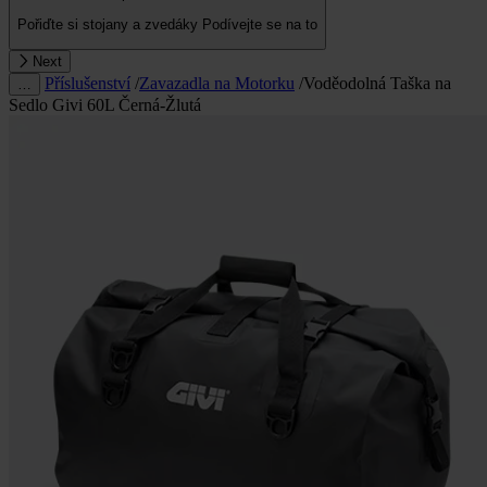
Pořiďte si stojany a zvedáky
Podívejte se na to
Next
Příslušenství
/
Zavazadla na Motorku
/
Voděodolná Taška na
…
Sedlo Givi 60L Černá-Žlutá