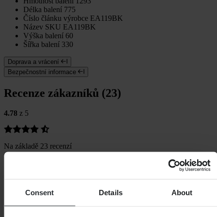
Hmotnost balení
1293
Délka balení
775
Číslo článku výrobce
EA119BK
Název SKU
EA119BK
Výška balení
60
Šířka balení
330
Doprava a vrácení
Bezpečnostní informace
Recenze zákazníků (23)
4.78
z 5
Na základě 23 recenzí
5
19
4
3
Consent
Details
About
3
1
2